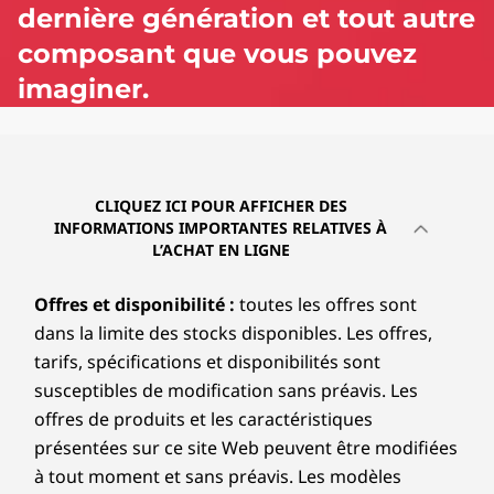
T
dernière génération et tout autre
h
composant que vous pouvez
imaginer.
i
n
k
CLIQUEZ ICI POUR AFFICHER DES
P
INFORMATIONS IMPORTANTES RELATIVES À
L’ACHAT EN LIGNE
a
Offres et disponibilité :
toutes les offres sont
d
dans la limite des stocks disponibles. Les offres,
tarifs, spécifications et disponibilités sont
T
susceptibles de modification sans préavis. Les
1
offres de produits et les caractéristiques
présentées sur ce site Web peuvent être modifiées
6
à tout moment et sans préavis. Les modèles