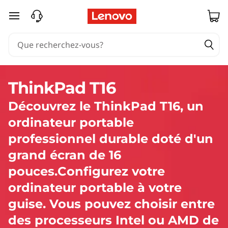
P
passer au contenu principal
C
p
o
ThinkPad T16
r
Découvrez le ThinkPad T16, un
t
ordinateur portable
a
professionnel durable doté d'un
grand écran de 16
b
pouces.Configurez votre
l
ordinateur portable à votre
guise. Vous pouvez choisir entre
e
des processeurs Intel ou AMD de