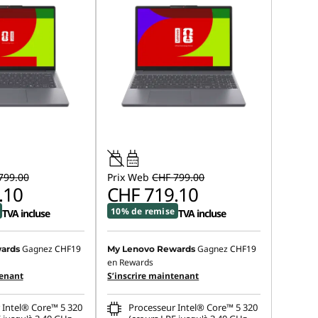
45W-65W
USB PD
799.00
Prix Web
CHF 799.00
.10
CHF 719.10
10% de remise
TVA incluse
TVA incluse
Gagnez
CHF19
Gagnez
CHF19
ards
My Lenovo Rewards
en Rewards
tenant
S’inscrire maintenant
 Intel® Core™ 5 320
Processeur Intel® Core™ 5 320