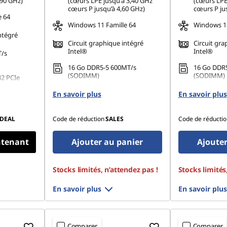
,90 GHz)
(cœurs LPE jusqu'à 3,40 GHz
(cœurs LPE
cœurs P jusqu’à 4,60 GHz)
cœurs P ju
e 64
Windows 11 Famille 64
Windows 11
ntégré
Circuit graphique intégré
Circuit gra
Intel®
Intel®
T/s
16 Go DDR5-5 600MT/s
16 Go DDR
(SODIMM)
(SODIMM)
42 PCIe
512 Go SSD M.2 2242 PCIe
512 Go SSD
En savoir plus
En savoir plus
Gen4 QLC
Gen4 QLC
DEAL
Code de réduction
SALES
Code de réductio
ntenant
Ajouter au panier
Ajouter
Stocks limités, n’attendez pas !
Stocks limités
En savoir plus
En savoir plus
Comparer
Comparer