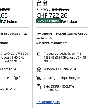
65W-65W
USB PD
849.00
Prix Web
CHF 969.00
.65
CHF 722.26
25% de remise
TVA incluse
TVA incluse
Gagnez
CHF20
Gagnez
CHF20
ards
My Lenovo Rewards
en Rewards
tenant
S’inscrire maintenant
 Intel® Core™ 5 320
Processeur AMD Ryzen™ 5
 jusqu'à 3,40 GHz
7533HS (3,30 GHz jusqu’à 4,45
squ’à 4,60 GHz)
GHz)
 Famille 64
Windows 11 Famille 64
phique intégré
Circuit graphique intégré
8 Go DDR5-4 800MT/s
5-5 600MT/s
(SODIMM)
256 Go SSD M.2 2242 PCIe
 M.2 2242 PCIe
En savoir plus
Gen4 TLC