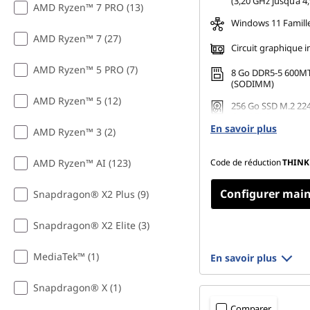
(3,20 GHz jusqu’à 4
AMD Ryzen™ 7 PRO (13)
Windows 11 Famill
AMD Ryzen™ 7 (27)
Circuit graphique i
AMD Ryzen™ 5 PRO (7)
8 Go DDR5-5 600M
(SODIMM)
AMD Ryzen™ 5 (12)
256 Go SSD M.2 22
Gen4 TLC
En savoir plus
AMD Ryzen™ 3 (2)
AMD Ryzen™ AI (123)
Code de réduction
THINK
Configurer mai
Snapdragon® X2 Plus (9)
Snapdragon® X2 Elite (3)
MediaTek™ (1)
En savoir plus
Snapdragon® X (1)
Comparer