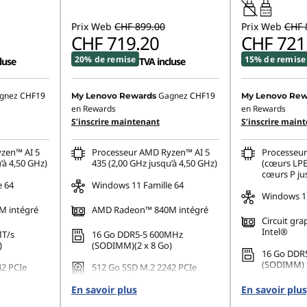
45W-65W
USB PD
Prix Web
CHF 899.00
Prix Web
CHF 
CHF 719.20
CHF 721
20% de remise
15% de remise
luse
TVA incluse
gnez
CHF19
Gagnez
CHF19
My Lenovo Rewards
My Lenovo Rew
en Rewards
en Rewards
S’inscrire maintenant
S’inscrire main
zen™ AI 5
Processeur AMD Ryzen™ AI 5
Processeur
’à 4,50 GHz)
435 (2,00 GHz jusqu’à 4,50 GHz)
(cœurs LPE
cœurs P ju
e 64
Windows 11 Famille 64
Windows 11
 intégré
AMD Radeon™ 840M intégré
Circuit gra
Intel®
MT/s
16 Go DDR5-5 600MHz
)
(SODIMM)(2 x 8 Go)
16 Go DDR
(SODIMM)
42 PCIe
512 Go SSD M.2 2242 PCIe
Gen4 QLC
512 Go SSD
En savoir plus
En savoir plus
Gen4 TLC