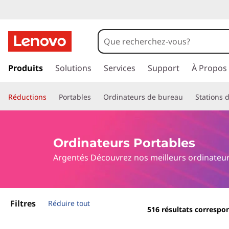
L
e
s
p
a
Produits
Solutions
Services
Support
À Propos
m
s
s
e
Réductions
Portables
Ordinateurs de bureau
Stations d
e
r
i
a
u
l
Ordinateurs Portables
c
Argentés Découvrez nos meilleurs ordinateurs
o
l
n
t
e
e
n
u
Filtres
Réduire tout
516
résultats correspo
u
p