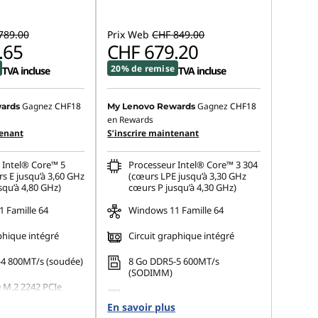
789.00
Prix Web
CHF 849.00
.65
CHF 679.20
20% de remise
TVA incluse
TVA incluse
Gagnez
CHF18
Gagnez
CHF18
ards
My Lenovo Rewards
en Rewards
tenant
S’inscrire maintenant
 Intel® Core™ 5
Processeur Intel® Core™ 3 304
s E jusqu’à 3,60 GHz
(cœurs LPE jusqu’à 3,30 GHz
squ’à 4,80 GHz)
cœurs P jusqu’à 4,30 GHz)
 Famille 64
Windows 11 Famille 64
phique intégré
Circuit graphique intégré
4 800MT/s (soudée)
8 Go DDR5-5 600MT/s
(SODIMM)
 M.2 2242 PCIe
256 Go SSD M.2 2242 PCIe
En savoir plus
Gen4 TLC Opal