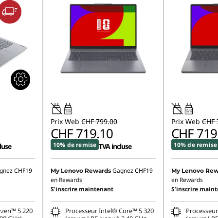
45W-65W
45W-65W
USB PD
USB PD
Prix Web
CHF 799.00
Prix Web
CHF 
CHF 719.10
CHF 719
10% de remise
10% de remise
luse
TVA incluse
gnez
CHF19
Gagnez
CHF19
My Lenovo Rewards
My Lenovo Rew
en Rewards
en Rewards
S’inscrire maintenant
S’inscrire main
zen™ 5 220
Processeur Intel® Core™ 5 320
Processeur