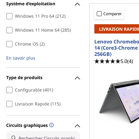
r
Système d’exploitation
r
s
i
Comparer
Windows 11 Pro 64 (212)
n
o
c
LIVRAISON RAPID
Windows 11 Home 64 (285)
i
r
p
Lenovo Chromeboo
Chrome OS (2)
a
14 (Core3-Chrome
d
l
256GB)
En savoir plus
5.0
(4)
i
Type de produits
n
Configurable (401)
a
Livraison Rapide (115)
t
e
Circuits graphiques
u