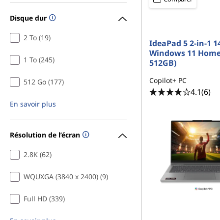
Disque dur
2 To (19)
IdeaPad 5 2-in-1 14
Windows 11 Home
1 To (245)
512GB)
Copilot+ PC
512 Go (177)
4.1
(6)
En savoir plus
Résolution de l’écran
2.8K (62)
WQUXGA (3840 x 2400) (9)
Full HD (339)