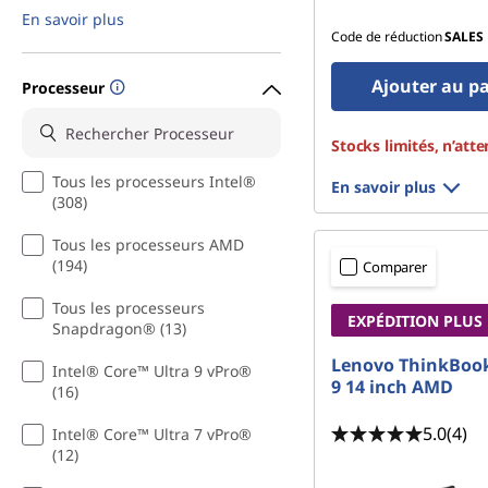
s
En savoir plus
Code de réduction
SALES
e
Ajouter au p
Processeur
n
a
Stocks limités, n’atte
Tous les processeurs Intel®
r
En savoir plus
(308)
g
Tous les processeurs AMD
(194)
Comparer
e
Tous les processeurs
EXPÉDITION PLUS
n
Snapdragon® (13)
Lenovo ThinkBook
Intel® Core™ Ultra 9 vPro®
t
9 14 inch AMD
(16)
5.0
(4)
Intel® Core™ Ultra 7 vPro®
(12)