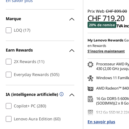
En savoir plus
Prix Web
CHF 899.00
CHF 719.20
Marque
20% de remise
TVA inc
LOQ (17)
Ga
My Lenovo Rewards
en Rewards
Earn Rewards
S’inscrire maintenant
2X Rewards (11)
Processeur AMD Ry
430 (2,00 GHz jusqu
Everyday Rewards (505)
Windows 11 Famill
AMD Radeon™ 840M
IA (intelligence artificielle)
16 Go DDR5-5 600
(SODIMM)(2 x 8 Go
Copilot+ PC (280)
512 Go SSD M.2 22
Gen4 QLC
Lenovo Aura Edition (60)
En savoir plus