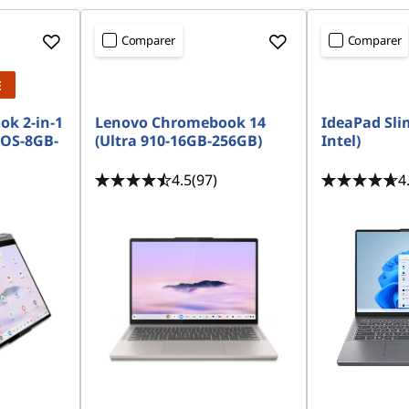
Comparer
Comparer
E
k 2-in-1
Lenovo Chromebook 14
IdeaPad Slim
 OS-8GB-
(Ultra 910-16GB-256GB)
Intel)
4.5
(97)
4