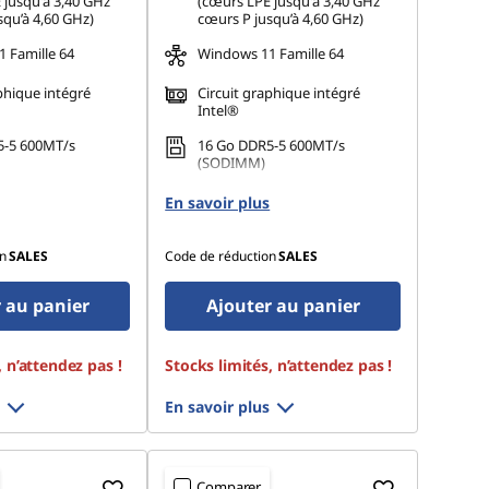
 jusqu'à 3,40 GHz
(cœurs LPE jusqu'à 3,40 GHz
squ’à 4,60 GHz)
cœurs P jusqu’à 4,60 GHz)
 Famille 64
Windows 11 Famille 64
phique intégré
Circuit graphique intégré
Intel®
5-5 600MT/s
16 Go DDR5-5 600MT/s
(SODIMM)
 M.2 2242 PCIe
512 Go SSD M.2 2242 PCIe
En savoir plus
Gen4 QLC
n
SALES
Code de réduction
SALES
 au panier
Ajouter au panier
, n’attendez pas !
Stocks limités, n’attendez pas !
En savoir plus
Comparer