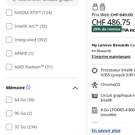
r
45W-65W
USB PD
NVIDIA RTX™ (124)
Prix Web
CHF 649.00
s
CHF 486.75
Intel® Arc™ (35)
25% de remise
TVA inc
p
Integrated (392)
o
Ga
My Lenovo Rewards
en Rewards
ARM® (1)
r
S’inscrire maintenant
AMD Radeon™ (31)
t
Processeur Intel® 
N355 (jusqu’à 3,90 
a
ChromeOS
Mémoire
Circuit graphique i
b
64 Go (38)
Intel®
l
8 Go LPDDR5-4 80
96 Go (2)
(soudée)
e
256 Go UFS 2.2
32 Go (234)
En savoir plus