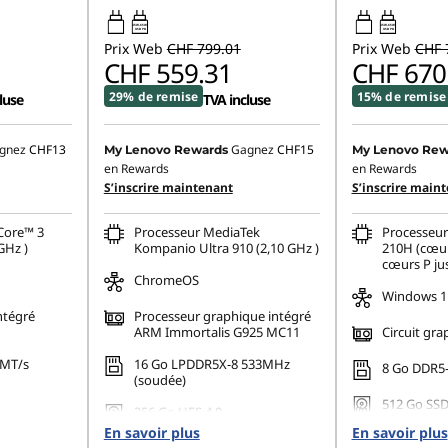
45W-65W
45W-65W
USB PD
USB PD
Prix Web
CHF 799.01
Prix Web
CHF 
CHF 559.31
CHF 670
29% de remise
15% de remise
luse
TVA incluse
gnez
CHF13
Gagnez
CHF15
My Lenovo Rewards
My Lenovo Rew
en Rewards
en Rewards
S’inscrire maintenant
S’inscrire main
Core™ 3
Processeur MediaTek
Processeur
GHz )
Kompanio Ultra 910 (2,10 GHz )
210H (cœur
cœurs P ju
ChromeOS
Windows 11
ntégré
Processeur graphique intégré
ARM Immortalis G925 MC11
Circuit gra
0MT/s
16 Go LPDDR5X-8 533MHz
8 Go DDR5-
(soudée)
512 Go SSD
256 Go UFS 4.0
Gen4 QLC
En savoir plus
En savoir plus