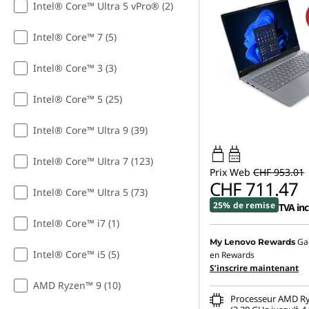
Intel® Core™ Ultra 5 vPro® (2)
Intel® Core™ 7 (5)
Intel® Core™ 3 (3)
Intel® Core™ 5 (25)
Intel® Core™ Ultra 9 (39)
65W-65W
Intel® Core™ Ultra 7 (123)
USB PD
Prix Web
CHF 953.01
CHF 711.47
Intel® Core™ Ultra 5 (73)
25% de remise
TVA inc
Intel® Core™ i7 (1)
Ga
My Lenovo Rewards
Intel® Core™ i5 (5)
en Rewards
S’inscrire maintenant
AMD Ryzen™ 9 (10)
Processeur AMD Ry