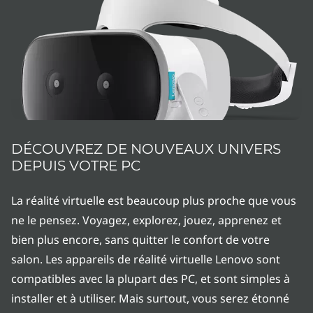
e
r
é
a
l
i
DÉCOUVREZ DE NOUVEAUX UNIVERS
DEPUIS VOTRE PC
t
La réalité virtuelle est beaucoup plus proche que vous
é
ne le pensez. Voyagez, explorez, jouez, apprenez et
v
bien plus encore, sans quitter le confort de votre
salon. Les appareils de réalité virtuelle Lenovo sont
i
compatibles avec la plupart des PC, et sont simples à
r
installer et à utiliser. Mais surtout, vous serez étonné