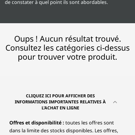
de constater à quel point ils sont abordables.
t
u
e
Oups ! Aucun résultat trouvé.
l
Consultez les catégories ci-dessus
pour trouver votre produit.
l
e
e
t
CLIQUEZ ICI POUR AFFICHER DES
INFORMATIONS IMPORTANTES RELATIVES À
L’ACHAT EN LIGNE
a
u
Offres et disponibilité :
toutes les offres sont
dans la limite des stocks disponibles. Les offres,