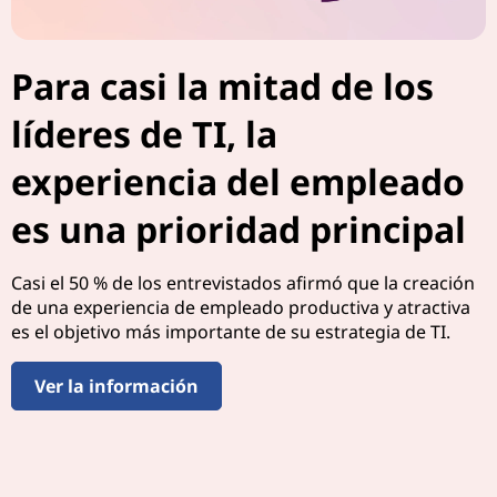
l
l
Para casi la mitad de los
u
líderes de TI, la
g
experiencia del empleado
a
es una prioridad principal
r
Casi el 50 % de los entrevistados afirmó que la creación
d
de una experiencia de empleado productiva y atractiva
es el objetivo más importante de su estrategia de TI.
e
t
Ver la información
r
a