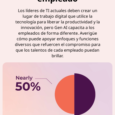
t
Los líderes de TI actuales deben crear un
i
lugar de trabajo digital que utilice la
tecnología para liberar la productividad y la
v
innovación, pero Gen AI capacita a los
empleados de forma diferente. Averigüe
i
cómo puede apoyar enfoques y funciones
diversos que refuercen el compromiso para
d
que los talentos de cada empleado puedan
brillar.
a
d
e
n
e