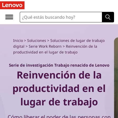
R
e
i
n
Inicio
>
Soluciones
>
Soluciones de lugar de trabajo
digital
>
Serie Work Reborn
> Reinvención de la
v
productividad en el lugar de trabajo
e
Serie de investigación Trabajo renacido de Lenovo
Reinvención de la
n
c
productividad en el
i
lugar de trabajo
ó
Cómo liberar el poder de las personas con