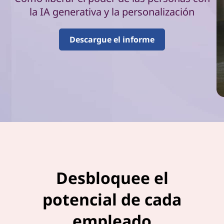
n
la IA generativa y la personalización
d
Descargue el informe
e
l
a
p
r
o
d
Desbloquee el
u
potencial de cada
c
empleado