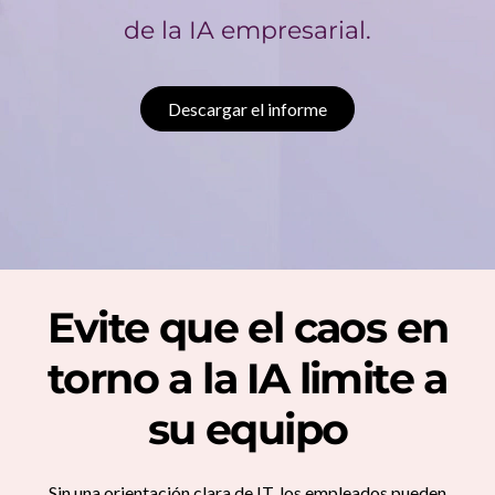
a
de la IA empresarial.
s
u
Descargar el informe
p
l
a
n
Evite que el caos en
t
torno a la IA limite a
i
su equipo
l
l
Sin una orientación clara de IT, los empleados pueden