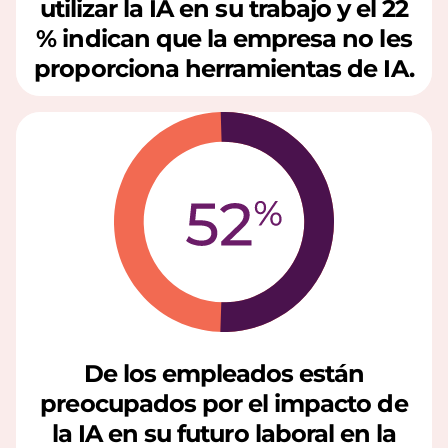
c
utilizar la IA en su trabajo y el 22
% indican que la empresa no les
o
proporciona herramientas de IA.
n
l
a
I
A
De los empleados están
preocupados por el impacto de
la IA en su futuro laboral en la