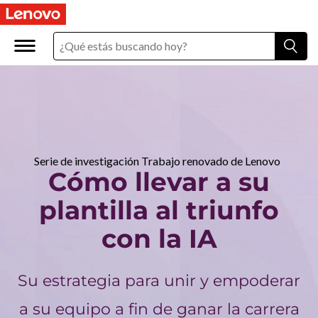
C
ó
m
o
l
l
Serie de investigación Trabajo renovado de Lenovo
Cómo llevar a su
e
plantilla al triunfo
v
con la IA
a
Su estrategia para unir y empoderar
r
a su equipo a fin de ganar la carrera