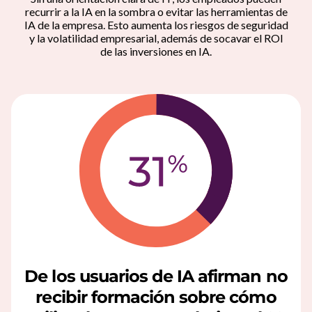
a
recurrir a la IA en la sombra o evitar las herramientas de
IA de la empresa. Esto aumenta los riesgos de seguridad
y la volatilidad empresarial, además de socavar el ROI
a
de las inversiones en IA.
l
t
r
i
u
n
f
De los usuarios de IA afirman no
o
recibir formación sobre cómo