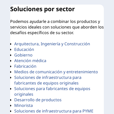
Soluciones por sector
O
Podemos ayudarle a combinar los productos y
No 
servicios ideales con soluciones que aborden los
sol
desafíos específicos de su sector.
emp
Arquitectura, Ingeniería y Construcción
R
Educación
C
Gobierno
Atención médica
B
Fabricación
A
Medios de comunicación y entretenimiento
Soluciones de infraestructura para
fabricantes de equipos originales
I
Soluciones para fabricantes de equipos
originales
Desarrollo de productos
Má
Minorista
Soluciones de infraestructura para PYME