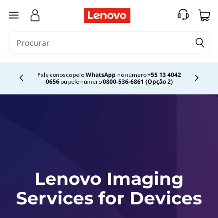
L
e
saltar para o conteúdo principal
n
o
v
o
WhatsApp
+55 13 4042
I
Fale conosco pelo
no número
0656
0800-536-6861 (Opção 2)
ou pelo número
Currently displaying item 2 of 4
m
a
g
i
n
g
S
e
Lenovo Imaging
r
Services for Devices
v
i
c