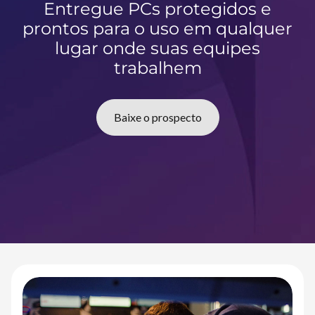
Entregue PCs protegidos e
e
prontos para o uso em qualquer
s
lugar onde suas equipes
f
o
trabalhem
r
D
e
Baixe o prospecto
v
i
c
e
s