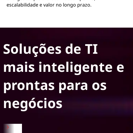
escalabilidade e valor no longo prazo.
Soluções de TI
mais inteligente e
prontas para os
negócios
Infraestrutura In-a-Box pronta para os negócios
N