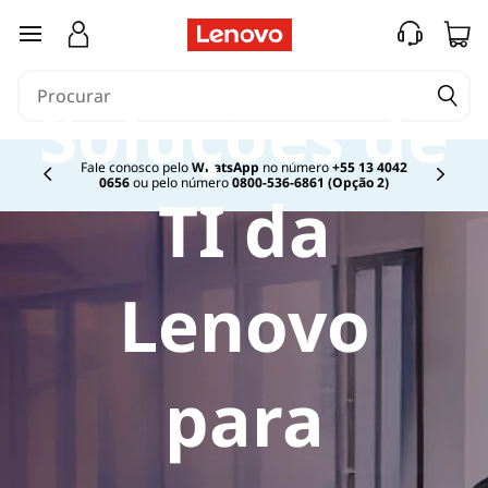
saltar para o conteúdo principal
Soluções de
Fale conosco pelo
WhatsApp
no número
+55 13 4042
0656
ou pelo número
0800-536-6861 (Opção 2)
Currently displaying item 2 of
TI da
Lenovo
para