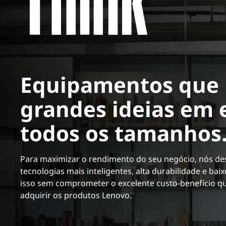
ú
d
o
p
r
i
n
Equipamentos que
c
i
grandes ideias em
p
a
todos os tamanhos
l
Para maximizar o rendimento do seu negócio, nós 
tecnologias mais inteligentes, alta durabilidade e ba
isso sem comprometer o excelente custo-benefício q
adquirir os produtos Lenovo.