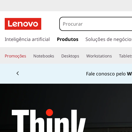
s
a
Inteligência artificial
Produtos
Soluções de negócio
l
t
Promoções
Notebooks
Desktops
Workstations
Tablet
a
r
p
Fale conosco pelo
W
a
r
a
o
c
o
n
t
e