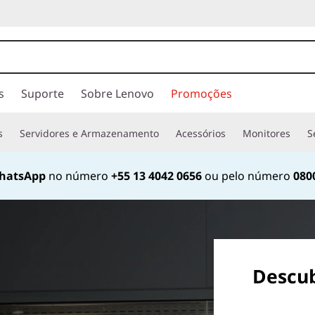
s
Suporte
Sobre Lenovo
Promoções
s
Servidores e Armazenamento
Acessórios
Monitores
S
hatsApp
no número
+55 13 4042 0656
ou pelo número
080
Currently displaying item 2 of