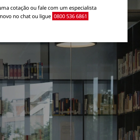
Descubra os equipamen
para sua empre
Faça uma
cotação
ou fale com um 
Lenovo no chat ou ligue
0800 