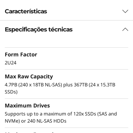
0
Características
0
Especificações técnicas
H
H
Form Factor
y
2U24
b
Max Raw Capacity
r
4.7PB (240 x 18TB NL-SAS) plus 367TB (24 x 15.3TB
SSDs)
i
Advanced data protection
Maximum Drives
d
With Dynamic Disk Pools (DDP) technology,
Supports up to a maximum of 120x SSDs (SAS and
there are no idle spares to manage, and you
F
NVMe) or 240 NL-SAS HDDs
don’t need to reconfigure RAID when you
expand your system. It distributes data parity