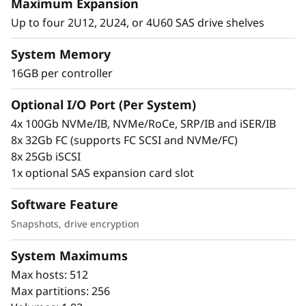
l
Maximum Expansion
information and spare capacity across a pool
Up to four 2U12, 2U24, or 4U60 SAS drive shelves
of drives to simplify the management of
a
traditional RAID groups.
System Memory
It also enhances data protection by enabling
s
faster rebuilds after a drive failure. DDP
16GB per controller
h
dynamic-rebuild technology reduces the
Optional I/O Port (Per System)
likelihood of another failure by using every
A
drive in the pool for faster rebuilds.
4x 100Gb NVMe/IB, NVMe/RoCe, SRP/IB and iSER/IB
The capability to dynamically rebalance data
8x 32Gb FC (supports FC SCSI and NVMe/FC)
r
across all drives in the pool when drives are
8x 25Gb iSCSI
added or removed is one of the key features of
1x optional SAS expansion card slot
r
DDP technology. A traditional RAID volume
Software Feature
group is limited to a fixed number of drives.
a
DDP, on the other hand, lets you add or
Snapshots, drive encryption
y
remove multiple drives in a single operation.
ThinkSystem DE Series offers advanced
System Maximums
enterprise-class data protection, both locally
Max hosts: 512
and over long distance, including:
Max partitions: 256
Snapshot / Volume copy