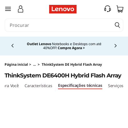
L
saltar para o conteúdo principal
e
n
Currently displaying item 4 of 4
o
Outlet Lenovo
Notebooks e Desktops com até
40%OFF!
Compre Agora >
v
o
Página inicial
>
...
>
ThinkSystem DE Hybrid Flash Array
ThinkSystem DE6400H Hybrid Flash Array
T
Especificações técnicas
para Você
Características
Serviços
h
i
n