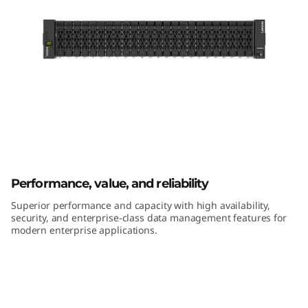
k
S
y
s
t
e
ThinkSystem DE6400H Hybrid Flash
m
Performance, value, and reliability
Array
D
Superior performance and capacity with high availability,
security, and enterprise-class data management features for
modern enterprise applications.
E
6
4