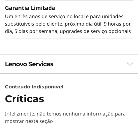
alimentam o crescimento dos dados.
Garantia Limitada
Um e três anos de serviço no local e para unidades
substituíveis pelo cliente, próximo dia útil, 9 horas por
dia, 5 dias por semana, upgrades de serviço opcionais
Lenovo Services
Conteúdo Indisponível
Serviços de Soluções
Críticas
Desenvolva a melhor estratégia para a sua empresa.
Trabalharemos com você para encontrar a solução
Infelizmente, não temos nenhuma informação para
ideal para as suas necessidades empresariais
mostrar nesta seção
exclusivas.
Mais informações