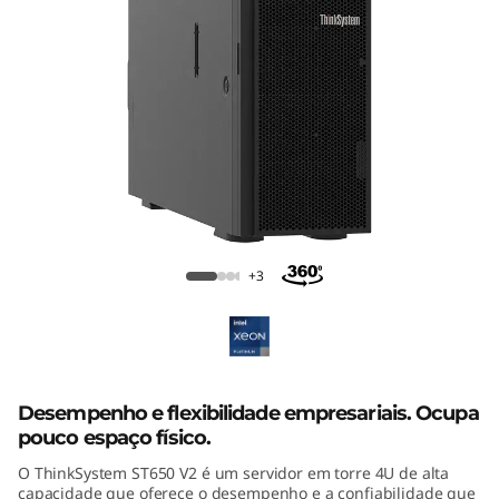
Servidor em torre ThinkSystem ST650
+3
V2
Desempenho e flexibilidade empresariais. Ocupa
pouco espaço físico.
O ThinkSystem ST650 V2 é um servidor em torre 4U de alta
capacidade que oferece o desempenho e a confiabilidade que