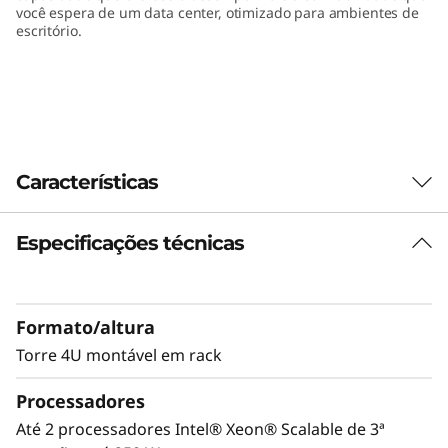
você espera de um data center, otimizado para ambientes de
escritório.
Características
Especificações técnicas
Suporte otimizado para carga de trabalho
O ThinkSystem ST650 V2 representa a nova
onda em sistemas de torre altamente
Formato/altura
configuráveis para suportar novos casos de
uso, tecnologia e otimização de carga de
Torre 4U montável em rack
trabalho para a empresa moderna. CPUs da
Processadores
família Scalable de processadores Intel®
Xeon® de 3ª geração oferecem excelente
Até 2 processadores Intel® Xeon® Scalable de 3ª