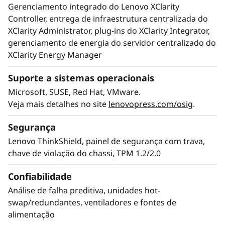
Gerenciamento integrado do Lenovo XClarity
Controller, entrega de infraestrutura centralizada do
XClarity Administrator, plug-ins do XClarity Integrator,
gerenciamento de energia do servidor centralizado do
XClarity Energy Manager
Suporte a sistemas operacionais
Flexibilidade de configuração
Microsoft, SUSE, Red Hat, VMware.
Melhorias significativas nos recursos de
Veja mais detalhes no site
lenovopress.com/osig
.
armazenamento integrado permitem que o
Segurança
ST650 V2 lide com o imenso crescimento de
dados em ambientes de TI em expansão,
Lenovo ThinkShield, painel de segurança com trava,
principalmente em escritórios remotos e casos
chave de violação do chassi, TPM 1.2/2.0
de uso na borda. O suporte para até 16
unidades NVMe hiper-rápidas para um total de
Confiabilidade
32 unidades de 2,5 polegadas permite
Análise de falha preditiva, unidades hot-
recursos de ingestão rápida de dados para
swap/redundantes, ventiladores e fontes de
lidar com a explosão de dispositivos e
alimentação
sensores da Internet das Coisas (IoT) que