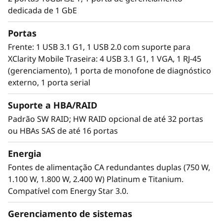
O ThinkSystem ST650 V2 está pronto para o
dedicada de 1 GbE
futuro com 8 GPUs de largura simples (DW), 4
de largura dupla (DW) ou uma combinação de
Portas
4 GPUs SW e 4 DW. O processamento é
Frente: 1 USB 3.1 G1, 1 USB 2.0 com suporte para
transferido para a GPU para maximizar a
XClarity Mobile Traseira: 4 USB 3.1 G1, 1 VGA, 1 RJ-45
potência de computação e o desempenho dos
(gerenciamento), 1 porta de monofone de diagnóstico
aplicativos, e o servidor é otimizado para
externo, 1 porta serial
processar grandes blocos de dados em
paralelo. Essa computação paralela de alto
Suporte a HBA/RAID
desempenho torna o ST650 V2 ideal para
Padrão SW RAID; HW RAID opcional de até 32 portas
cargas de trabalho de IA e VDI de nível
ou HBAs SAS de até 16 portas
empresarial, levando o poder da
supercomputação para o escritório remoto.
Energia
Fontes de alimentação CA redundantes duplas (750 W,
1.100 W, 1.800 W, 2.400 W) Platinum e Titanium.
Compatível com Energy Star 3.0.
Gerenciamento de sistemas