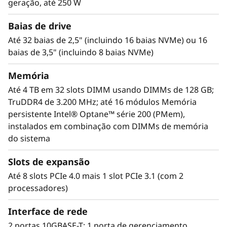
desempenho e capacidade de memória para
geração, até 250 W
grandes bancos de dados e implantações de
máquinas virtuais, com suporte para rede PCIe
Baias de drive
Gen4, reduzindo os gargalos de dados em
Até 32 baias de 2,5" (incluindo 16 baias NVMe) ou 16
todo o ambiente de TI.
baias de 3,5" (incluindo 8 baias NVMe)
Memória
Até 4 TB em 32 slots DIMM usando DIMMs de 128 GB;
TruDDR4 de 3.200 MHz; até 16 módulos Memória
persistente Intel® Optane™ série 200 (PMem),
instalados em combinação com DIMMs de memória
do sistema
Slots de expansão
Até 8 slots PCIe 4.0 mais 1 slot PCIe 3.1 (com 2
processadores)
Interface de rede
Acelere os insights de dados
2 portas 10GBASE-T; 1 porta de gerenciamento