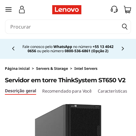
saltar para o conteúdo principal
Currently displaying item 2 of 4
Fale conosco pelo
WhatsApp
no número
+55 13 4042
0656
ou pelo número
0800-536-6861 (Opção 2)
Página inicial
>
Servers & Storage
>
Intel Servers
Servidor em torre ThinkSystem ST650 V2
Descrição geral
Recomendado para Você
Características
E