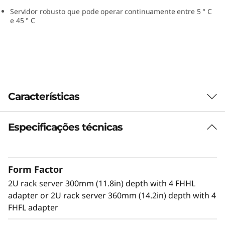
Servidor robusto que pode operar continuamente entre 5 ° C
e 45 ° C
Características
Especificações técnicas
Built for AI at the Edge
The ThinkEdge SE450 is the latest server for AI
at the Edge. Designed and built with the
Form Factor
unique requirements for Edge servers in mind,
it is versatile enough to stretch the limitations
2U rack server 300mm (11.8in) depth with 4 FHHL
of server locations, providing a variety of
adapter or 2U rack server 360mm (14.2in) depth with 4
connectivity and security options and easily
FHFL adapter
managed with Lenovo XClarity Controller. The