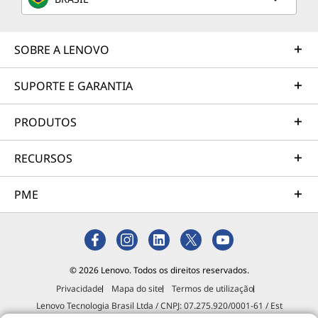
Serviços de Suporte
SOBRE A LENOVO
Proteja o seu investimento em TI.
Nossos especialistas estão prontos para ajudar, em
SUPORTE E GARANTIA
todo o mundo, 24 horas por dia, 7 dias por semana,
365 dias por ano.
PRODUTOS
Mais informações
RECURSOS
As suas necessidades são específicas, e nossos consultores e técnicos
PME
especializados podem atendê-las com base em sua ampla experiência no
setor e profundo conhecimento técnico.
© 2026 Lenovo. Todos os direitos reservados.
Privacidade
Mapa do site
Termos de utilização
Lenovo Tecnologia Brasil Ltda / CNPJ: 07.275.920/0001-61 / Est