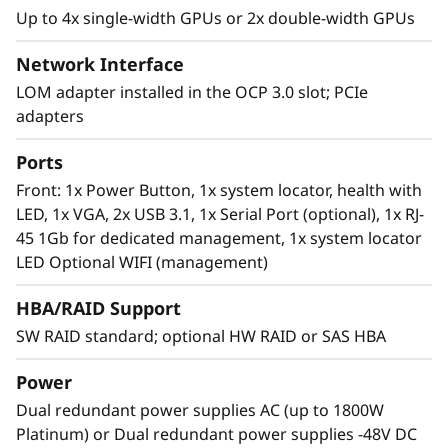
Xeon Platinum processor-based server, with a
Up to 4x single-width GPUs or 2x double-width GPUs
2U height and short depth case that can go
anywhere. Mount it on a wall, stack it on a
Network Interface
shelf or install it in a rack. This rugged Edge
LOM adapter installed in the OCP 3.0 slot; PCIe
server can continuously operate between 5°C
adapters
and 45°C as well as high performance in high
dust and vibration environments.
Ports
Front: 1x Power Button, 1x system locator, health with
LED, 1x VGA, 2x USB 3.1, 1x Serial Port (optional), 1x RJ-
45 1Gb for dedicated management, 1x system locator
LED Optional WIFI (management)
HBA/RAID Support
SW RAID standard; optional HW RAID or SAS HBA
Power
Dual redundant power supplies AC (up to 1800W
Platinum) or Dual redundant power supplies -48V DC