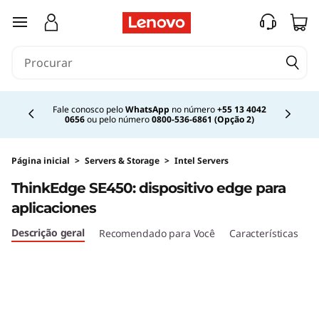
saltar para o conteúdo principal
Currently displaying item 2 of 4
Fale conosco pelo
WhatsApp
no número
+55 13 4042
0656
ou pelo número
0800-536-6861 (Opção 2)
Página inicial
>
Servers & Storage
>
Intel Servers
ThinkEdge SE450: dispositivo edge para
aplicaciones
Descrição geral
Recomendado para Você
Características
E