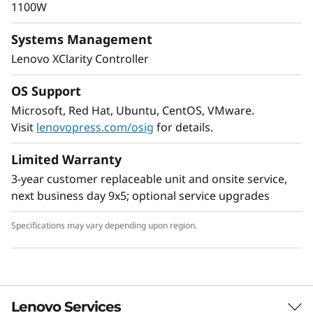
1100W
Powerful Edge AI server
Systems Management
Data processing power is a challenge at the
Lenovo XClarity Controller
edge, where constant insights using AI
workloads are needed to make the right
OS Support
decisions. The ThinkEdge SE450 is designed to
Microsoft, Red Hat, Ubuntu, CentOS, VMware.
provide higher processing power at the edge.
Visit
lenovopress.com/osig
for details.
With several wired and wireless Wi-
Fi connectivity options, this compact edge
Limited Warranty
server is reliable for a wide variety of Edge and
AI workloads.
3-year customer replaceable unit and onsite service,
next business day 9x5; optional service upgrades
Specifications may vary depending upon region.
Lenovo Services