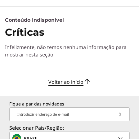
Conteúdo Indisponível
Serviços de Soluções
Críticas
Desenvolva a melhor estratégia para a sua empresa.
Trabalharemos com você para encontrar a solução
Infelizmente, não temos nenhuma informação para
ideal para as suas necessidades empresariais
mostrar nesta seção
exclusivas.
Mais informações
Voltar ao início
Serviços de Implementação
Acelere o tempo para alcançar a produtividade.
Fique a par das novidades
Ajudaremos você a simplificar a implementação de
novas tecnologias para que possa concentrar-se no
Introduzir endereço de e-mail
seu negócio.
Selecionar País/Região:
Mais informações
BRASIL