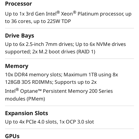
Processor
ThinkEdge SE450 is a rugged compact-sized
Edge AI server focused on enhanced
®
®
Up to 1x 3rd Gen Intel
Xeon
Platinum processor, up
processing power, increased security, and
to 36 cores, up to 225W TDP
remote manageability for edge environments.
Drive Bays
Up to 6x 2.5-inch 7mm drives; Up to 6x NVMe drives
supported; 2x M.2 boot drives (RAID 1)
Memory
10x DDR4 memory slots; Maximum 1TB using 8x
128GB 3DS RDIMMs; Supports up to 2x
®
Intel
Optane™ Persistent Memory 200 Series
modules (PMem)
Expansion Slots
Up to 4x PCIe 4.0 slots, 1x OCP 3.0 slot
Unique performance and form
®
The ThinkEdge SE450 is a 1S 3rd Gen Intel
GPUs