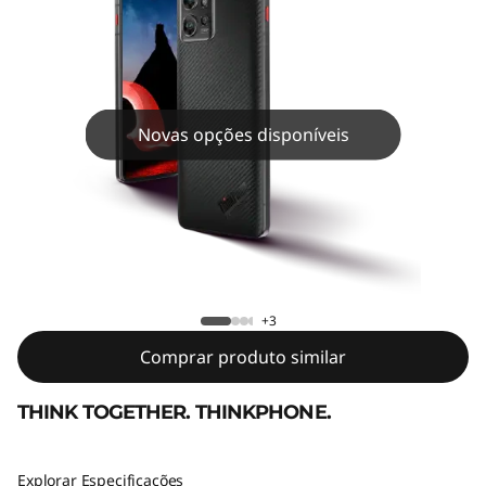
b
y
M
o
Novas opções disponíveis
t
o
ThinkPhone by Motorola
r
o
+3
Comprar produto similar
l
THINK TOGETHER. THINKPHONE.
a
Explorar Especificações