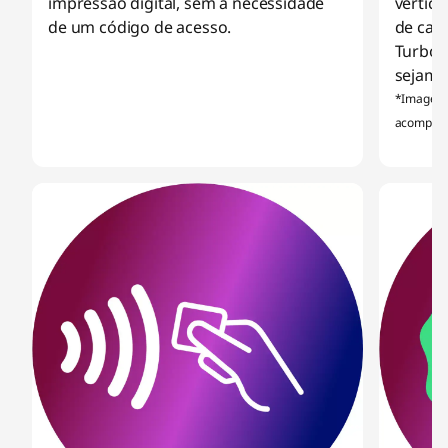
impressão digital, sem a necessidade
vertic
de um código de acesso.
de car
TurboP
sejam 
*Imagem m
acompanh