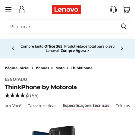
T
saltar para o conteúdo principal
h
i
Currently displaying item 3 of 4
n
Compre Junto
Office 365
! Produtividade total para o seu
Lenovo!
Compre Agora >
k
P
Página inicial
>
Phones
>
Moto
>
ThinkPhone
ESGOTADO
h
ThinkPhone by Motorola
o
(56)
Especificações técnicas
 para Você
Características
Críticas
n
e