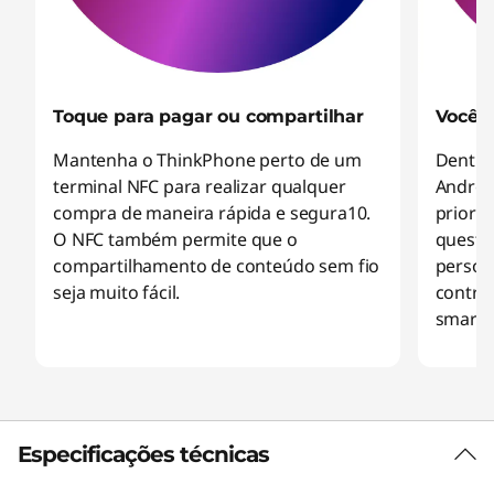
Toque para pagar ou compartilhar
Você t
Mantenha o ThinkPhone perto de um
Dentro
terminal NFC para realizar qualquer
Androi
compra de maneira rápida e segura10.
priori
O NFC também permite que o
questão
compartilhamento de conteúdo sem fio
persona
seja muito fácil.
contro
smartp
Especificações técnicas