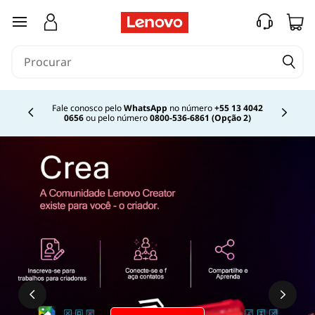
O
saltar para o conteúdo principal
q
u
e
Fale conosco pelo
WhatsApp
no número
+55 13 4042
0656
ou pelo número
0800-536-6861 (Opção 2)
Currently displaying item 2 of
é
o
W
i
n
d