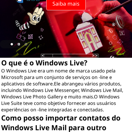
o
Saiba mais
w
s
L
i
O que é o Windows Live?
v
O Windows Live era um nome de marca usado pela
e
Microsoft para um conjunto de serviços on -line e
aplicativos de software.Ele abrangeu vários produtos,
?
incluindo Windows Live Messenger, Windows Live Mail,
Windows Live Photo Gallery e muito mais.O Windows
Live Suite teve como objetivo fornecer aos usuários
experiências on -line integradas e conectadas.
Como posso importar contatos do
Windows Live Mail para outro