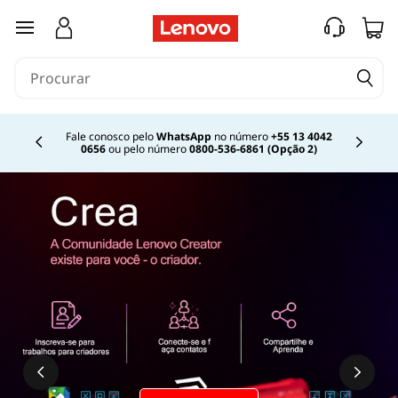
O
saltar para o conteúdo principal
q
u
e
Fale conosco pelo
WhatsApp
no número
+55 13 4042
0656
ou pelo número
0800-536-6861 (Opção 2)
Currently displaying item 2 of
é
S
S
D
?