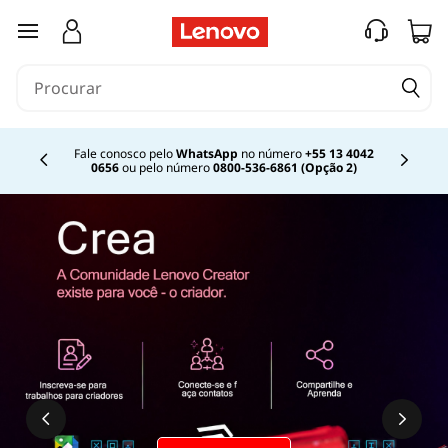
saltar para o conteúdo principal
Fale conosco pelo
WhatsApp
no número
+55 13 4042
0656
ou pelo número
0800-536-6861 (Opção 2)
Currently displaying item 2 of