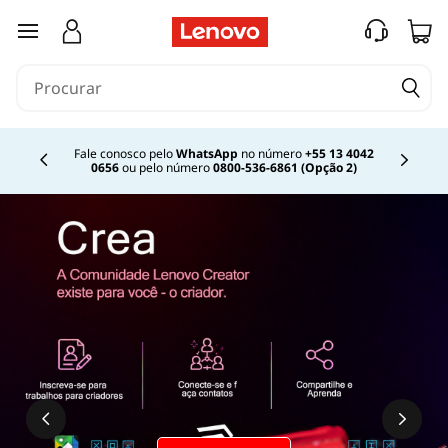
saltar para o conteúdo principal
Fale conosco pelo
WhatsApp
no número
+55 13 4042
0656
ou pelo número
0800-536-6861 (Opção 2)
Currently displaying item 2 of