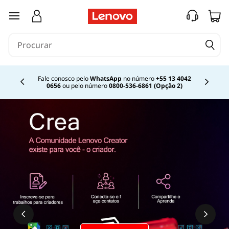
saltar para o conteúdo principal
Fale conosco pelo
WhatsApp
no número
+55 13 4042
0656
ou pelo número
0800-536-6861 (Opção 2)
Currently displaying item 2 of