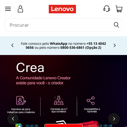
O
saltar para o conteúdo principal
q
u
e
Fale conosco pelo
WhatsApp
no número
+55 13 4042
0656
ou pelo número
0800-536-6861 (Opção 2)
Currently displaying item 2 of
é
s
i
n
c
r