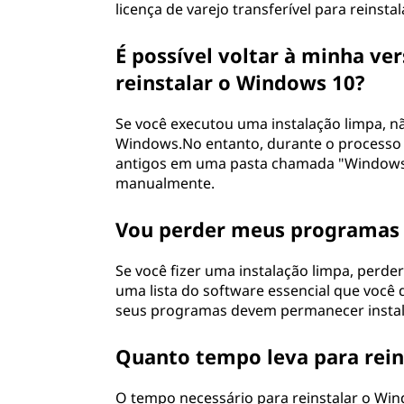
licença de varejo transferível para reinsta
i
É possível voltar à minha ve
v
reinstalar o Windows 10?
o
Se você executou uma instalação limpa, n
s
Windows.No entanto, durante o processo 
antigos em uma pasta chamada "Windows.o
?
manualmente.
Vou perder meus programas i
Se você fizer uma instalação limpa, perde
uma lista do software essencial que você 
seus programas devem permanecer insta
Quanto tempo leva para rein
O tempo necessário para reinstalar o Wi