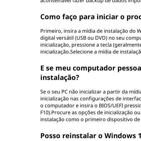
aconselhável fazer backup de dados impor
w
Como faço para iniciar o pro
s
Primeiro, insira a mídia de instalação do
1
digital versátil (USB ou DVD) no seu comp
inicialização, pressione a tecla (geralmen
0
inicialização.Selecione a mídia de instalaç
s
E se meu computador pessoal (
e
instalação?
m
Se o seu PC não inicializar a partir da míd
inicialização nas configurações de interfa
p
o computador e insira o BIOS/UEFI pressio
F10).Procure as opções de inicialização ou 
e
instalação como o primeiro dispositivo de i
r
Posso reinstalar o Windows 