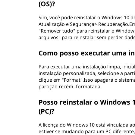
d
(OS)?
e
Sim, você pode reinstalar o Windows 10 d
Atualização e Segurança> Recuperação.Em 
r
"Remover tudo" para reinstalar o Windo
arquivos" para reinstalar sem perder dad
m
Como posso executar uma in
e
u
Para executar uma instalação limpa, inicial
instalação personalizada, selecione a pa
s
clique em "Format".Isso apagará o sistem
partição recém -formatada.
a
Posso reinstalar o Windows
r
(PC)?
q
A licença do Windows 10 está vinculada a
u
estiver se mudando para um PC diferente