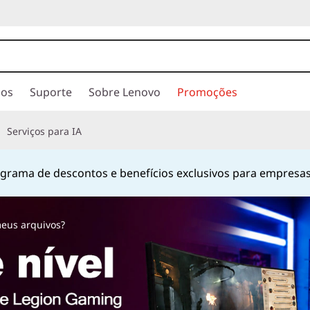
ios
Suporte
Sobre Lenovo
Promoções
Serviços para IA
hatsApp
no número
+55 13 4042 0656
ou pelo número
080
Currently displaying item 2 of
meus arquivos?