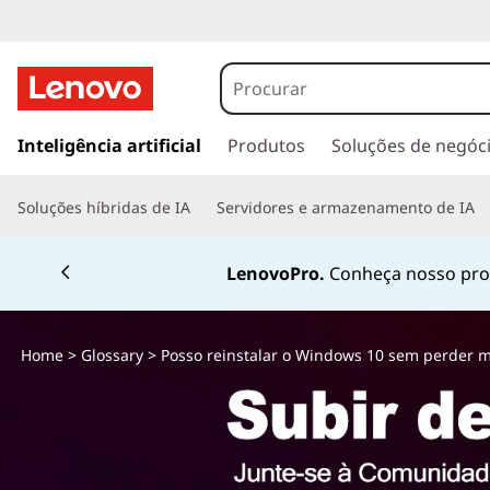
P
o
s
s
a
Inteligência artificial
Produtos
Soluções de negóc
s
l
t
o
Soluções híbridas de IA
Servidores e armazenamento de IA
a
r
r
p
Fale conosco pelo
W
a
e
r
a
i
Home
>
Glossary
> Posso reinstalar o Windows 10 sem perder 
o
c
n
o
n
s
t
e