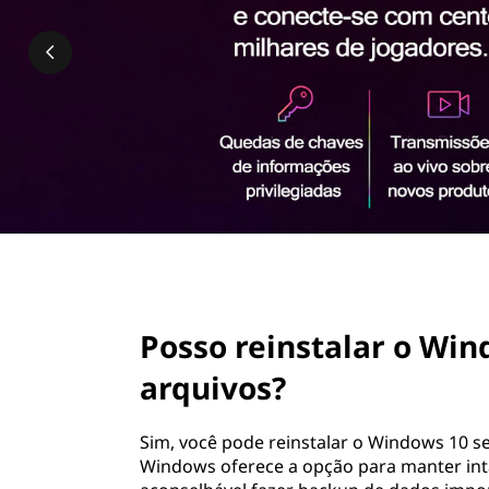
t
ú
a
d
o
l
p
r
a
i
n
r
c
i
o
p
a
W
l
page hero 2/3
i
Posso reinstalar o Wi
n
arquivos?
d
Sim, você pode reinstalar o Windows 10 s
o
Windows oferece a opção para manter int