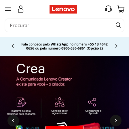
saltar para o conteúdo principal
Fale conosco pelo
WhatsApp
no número
+55 13 4042
0656
ou pelo número
0800-536-6861 (Opção 2)
Currently displaying item 2 of