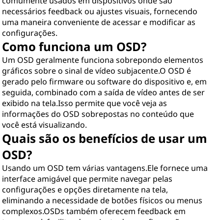
comumente usados em dispositivos onde são
a
necessários feedback ou ajustes visuais, fornecendo
uma maneira conveniente de acessar e modificar as
(
configurações.
Como funciona um OSD?
O
Um OSD geralmente funciona sobrepondo elementos
gráficos sobre o sinal de vídeo subjacente.O OSD é
S
gerado pelo firmware ou software do dispositivo e, em
seguida, combinado com a saída de vídeo antes de ser
D
exibido na tela.Isso permite que você veja as
informações do OSD sobrepostas no conteúdo que
)
você está visualizando.
?
Quais são os benefícios de usar um
OSD?
Usando um OSD tem várias vantagens.Ele fornece uma
interface amigável que permite navegar pelas
configurações e opções diretamente na tela,
eliminando a necessidade de botões físicos ou menus
complexos.OSDs também oferecem feedback em