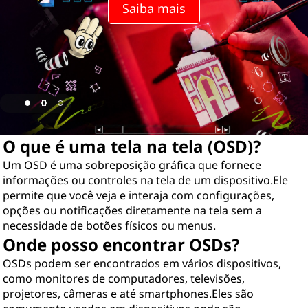
i
Saiba mais
b
i
ç
ã
O que é uma tela na tela (OSD)?
o
Um OSD é uma sobreposição gráfica que fornece
n
informações ou controles na tela de um dispositivo.Ele
permite que você veja e interaja com configurações,
a
opções ou notificações diretamente na tela sem a
necessidade de botões físicos ou menus.
t
Onde posso encontrar OSDs?
e
OSDs podem ser encontrados em vários dispositivos,
como monitores de computadores, televisões,
l
projetores, câmeras e até smartphones.Eles são