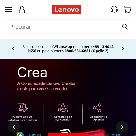
O
saltar para o conteúdo principal
q
u
e
Fale conosco pelo
WhatsApp
no número
+55 13 4042
0656
ou pelo número
0800-536-6861 (Opção 2)
Currently displaying item 2 of
é
u
m
a
e
x