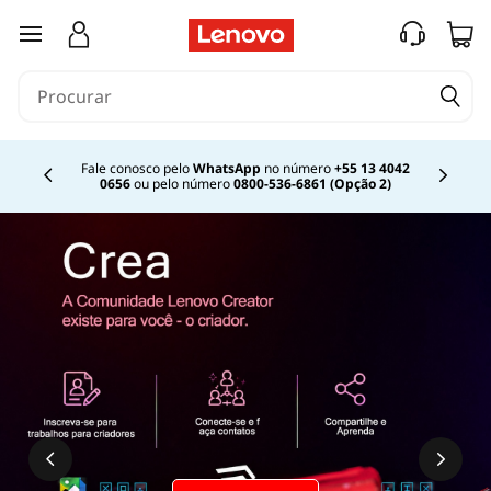
O
saltar para o conteúdo principal
L
C
D
Fale conosco pelo
WhatsApp
no número
+55 13 4042
0656
ou pelo número
0800-536-6861 (Opção 2)
Currently displaying item 2 of
e
o
L
E
D
s