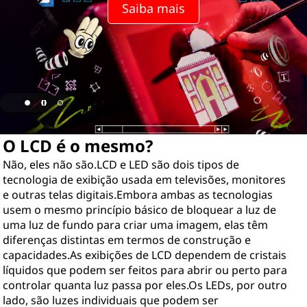
ã
Saiba mais
o
o
s
m
O LCD é o mesmo?
e
Não, eles não são.LCD e LED são dois tipos de
s
tecnologia de exibição usada em televisões, monitores
e outras telas digitais.Embora ambas as tecnologias
m
usem o mesmo princípio básico de bloquear a luz de
uma luz de fundo para criar uma imagem, elas têm
o
diferenças distintas em termos de construção e
capacidades.As exibições de LCD dependem de cristais
s
líquidos que podem ser feitos para abrir ou perto para
controlar quanta luz passa por eles.Os LEDs, por outro
?
lado, são luzes individuais que podem ser