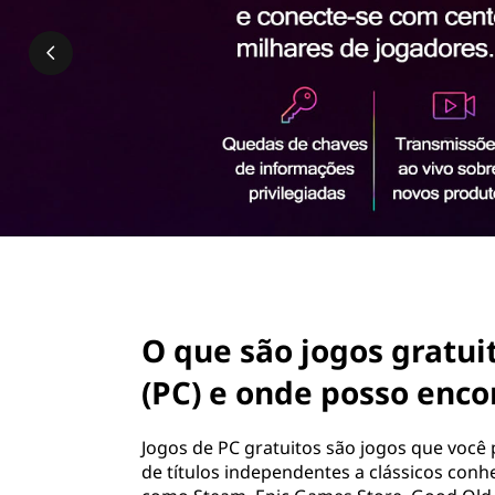
ú
d
o
p
r
i
n
c
i
p
a
l
page hero 2/3
O que são jogos gratu
(PC) e onde posso encon
Jogos de PC gratuitos são jogos que você
de títulos independentes a clássicos conh