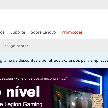
ios
Suporte
Sobre Lenovo
Promoções
Serviços para IA
hatsApp
no número
+55 13 4042 0656
ou pelo número
080
Currently displaying item 2 of
essoais (PC) e onde posso encontrá -los?