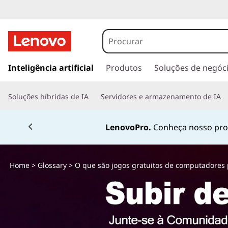
s
a
Inteligência artificial
Produtos
Soluções de negóc
l
t
Soluções híbridas de IA
Servidores e armazenamento de IA
a
r
p
Fale conosco pelo
W
a
r
a
Home
>
Glossary
> O que são jogos gratuitos de computadores p
o
c
o
n
t
e