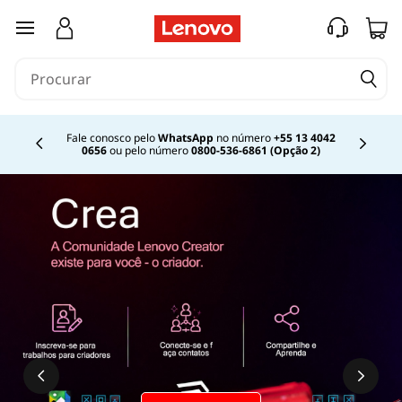
saltar para o conteúdo principal
Fale conosco pelo
WhatsApp
no número
+55 13 4042
0656
ou pelo número
0800-536-6861 (Opção 2)
Currently displaying item 2 of