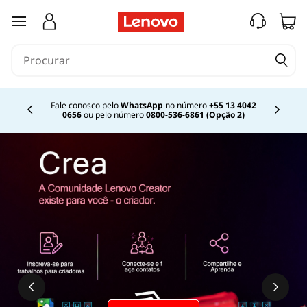
O
saltar para o conteúdo principal
q
u
e
Fale conosco pelo
WhatsApp
no número
+55 13 4042
0656
ou pelo número
0800-536-6861 (Opção 2)
Currently displaying item 2 of
é
C
t
r
l
+