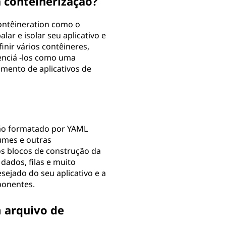
 contêinerização?
ontêineration como o
ar e isolar seu aplicativo e
nir vários contêineres,
enciá -los como uma
amento de aplicativos de
ão formatado por YAML
lumes e outras
 os blocos de construção da
dados, filas e muito
ejado do seu aplicativo e a
ponentes.
 arquivo de