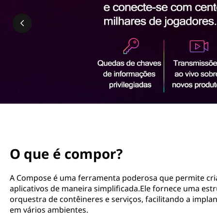
ú
d
o
p
r
i
n
c
i
p
a
l
page hero 2/3
O que é compor?
A Compose é uma ferramenta poderosa que permite criar
aplicativos de maneira simplificada.Ele fornece uma est
orquestra de contêineres e serviços, facilitando a impla
em vários ambientes.