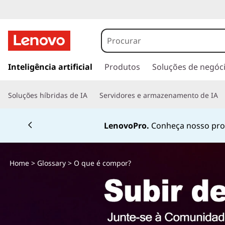
s
a
Inteligência artificial
Produtos
Soluções de negóc
l
t
Soluções híbridas de IA
Servidores e armazenamento de IA
a
r
p
Fale conosco pelo
W
a
r
a
Home
>
Glossary
> O que é compor?
o
c
o
n
t
e