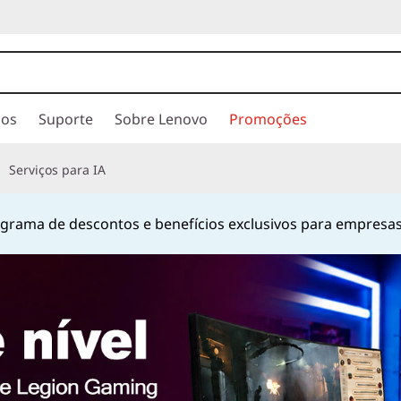
ios
Suporte
Sobre Lenovo
Promoções
Serviços para IA
hatsApp
no número
+55 13 4042 0656
ou pelo número
080
Currently displaying item 2 of