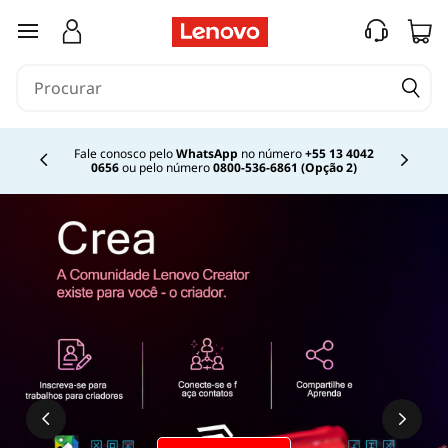
saltar para o conteúdo principal
Fale conosco pelo
WhatsApp
no número
+55 13 4042
0656
ou pelo número
0800-536-6861 (Opção 2)
Currently displaying item 2 of