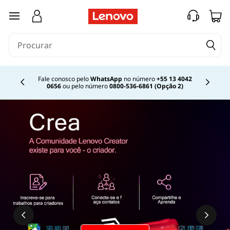
saltar para o conteúdo principal
Fale conosco pelo
WhatsApp
no número
+55 13 4042
0656
ou pelo número
0800-536-6861 (Opção 2)
Currently displaying item 2 of