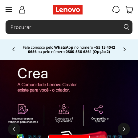
saltar para o conteúdo principal
Fale conosco pelo
WhatsApp
no número
+55 13 4042
0656
ou pelo número
0800-536-6861 (Opção 2)
Currently displaying item 2 of