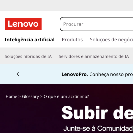
s
a
Inteligência artificial
Produtos
Soluções de negóc
l
t
Soluções híbridas de IA
Servidores e armazenamento de IA
a
r
p
Fale conosco pelo
W
a
r
a
Home
>
Glossary
> O que é um acrônimo?
o
c
o
n
t
e