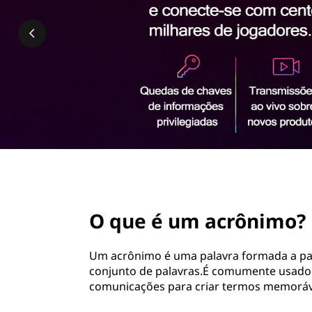
ú
d
o
p
r
i
n
c
i
p
a
l
page hero 2/3
O que é um acrônimo?
Um acrônimo é uma palavra formada a part
conjunto de palavras.É comumente usado 
comunicações para criar termos memorávei