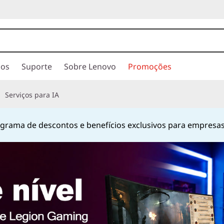
ios
Suporte
Sobre Lenovo
Promoções
Serviços para IA
hatsApp
no número
+55 13 4042 0656
ou pelo número
080
Currently displaying item 2 of