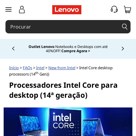
saltar para o conteúdo principal
Outlet Lenovo
Notebooks e Desktops com até
40%OFF!
Compre Agora >
Currently displaying item 4 of
Início
>
FAQs
>
Intel
>
New from Intel
> Intel Core desktop
th
processors (14
Gen))
Processadores Intel Core para
desktop (14ª geração)