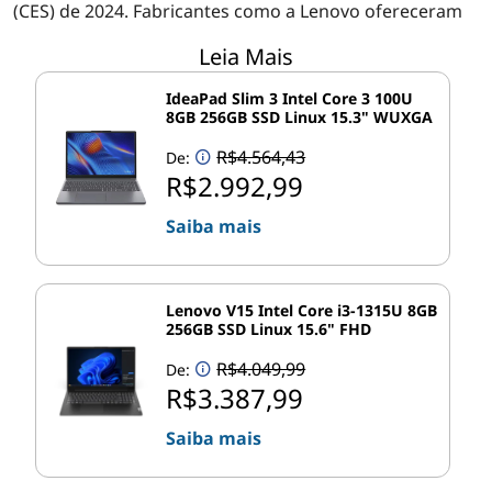
(CES) de 2024. Fabricantes como a Lenovo ofereceram
rapidamente vários novos
PCs para desktop
equipados
Leia Mais
com chips da 14ª geração, incluindo sistemas para
escritório,
estações de trabalho
e gaming. Continue
IdeaPad Slim 3 Intel Core 3 100U
lendo para saber mais.
8GB 256GB SSD Linux 15.3" WUXGA
R$4.564,43
De:
Núcleos de "desempenho" mais rápidos,
R$2.992,99
núcleos "eficientes" adicionais
Saiba mais
A arquitetura de processador híbrido de desempenho
da Intel1 já é bem conhecida, e os processadores para
®
th
desktop Intel
Core™ (14
Gen) vão além -
Lenovo V15 Intel Core i3-1315U 8GB
aumentando as velocidades turbo nos núcleos de
256GB SSD Linux 15.6" FHD
desempenho (núcleos P) mais rápidos da família e
R$4.049,99
De:
adicionando mais núcleos eficientes (núcleos E) à oferta
R$3.387,99
de médio porte. Para os jogadores, isso significa uma
jogabilidade mais suave e mais vitórias. Para criadores
Saiba mais
e multitarefas, isso significa melhor desempenho
multithread para fazer mais.