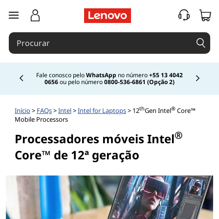
saltar para o conteúdo principal
Fale conosco pelo
WhatsApp
no número
+55 13 4042
0656
ou pelo número
0800-536-6861 (Opção 2)
Currently displaying item 2 of
th
®
Início
>
FAQs
>
Intel
>
Intel for Laptops
> 12
Gen Intel
Core™
Mobile Processors
®
Processadores móveis Intel
Core™ de 12ª geração