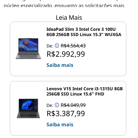
núcleo especializado, enquanto as solicitações mais
simples são executadas em núcleos diferentes
Leia Mais
otimizados para esse tipo de trabalho:
IdeaPad Slim 3 Intel Core 3 100U
8GB 256GB SSD Linux 15.3" WUXGA
Núcleos de desempenho (P-cores):
Os núcleos P
são criados para lidar com solicitações de thread
R$4.564,43
De:
único e de thread leve que são mais bem
R$2.992,99
mantidas em um único núcleo (em vez de serem
compartilhadas entre muitos).
Saiba mais
Núcleos eficientes (E-cores):
Os núcleos E são
criados para lidar com solicitações que são
facilmente divididas em vários threads para um
Lenovo V15 Intel Core i3-1315U 8GB
processamento mais rápido em vários núcleos,
256GB SSD Linux 15.6" FHD
mesmo em alto volume.
R$4.049,99
De:
R$3.387,99
Essa arquitetura híbrida é ideal para multitarefas
modernas, alocando mais potência da CPU para o seu
Saiba mais
trabalho mais importante enquanto lida com tarefas
em segundo plano em outros lugares. Mas o que,