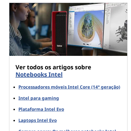
chips Intel comparáveis anteriores. Isso é um grande
salto.
Os chips da série HX abrangem as famílias Core i5, Core
i7 e Core i9 da Intel, e são desbloqueados, assim que
saem da caixa. De fato, a Intel afirma que a série HX é a
primeira família de CPUs do setor de PCs em que todos
os modelos são desbloqueados e podem ser
submetidos a overclock.
Ver todos os artigos sobre
Processadores móveis Intel Core de
Notebooks Intel
12ª geração - Recursos adicionais
Processadores móveis Intel Core (14ª geração)
É claro que os avanços nos processadores móveis
Intel para gaming
®
Intel
Core™ de 12ª geração vão além da introdução da
Plataforma Intel Evo
série HX. Todas as CPUs Core de 12ª geração da Intel
estão chamando a atenção:
Laptops Intel Evo