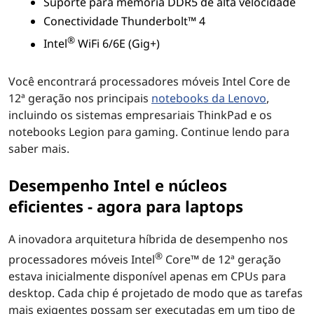
Suporte para memória DDR5 de alta velocidade
Conectividade Thunderbolt™ 4
®
Intel
WiFi 6/6E (Gig+)
Você encontrará processadores móveis Intel Core de
12ª geração nos principais
notebooks da Lenovo
,
incluindo os sistemas empresariais ThinkPad e os
notebooks Legion para gaming. Continue lendo para
saber mais.
Desempenho Intel e núcleos
eficientes - agora para laptops
A inovadora arquitetura híbrida de desempenho nos
®
processadores móveis Intel
Core™ de 12ª geração
estava inicialmente disponível apenas em CPUs para
desktop. Cada chip é projetado de modo que as tarefas
mais exigentes possam ser executadas em um tipo de