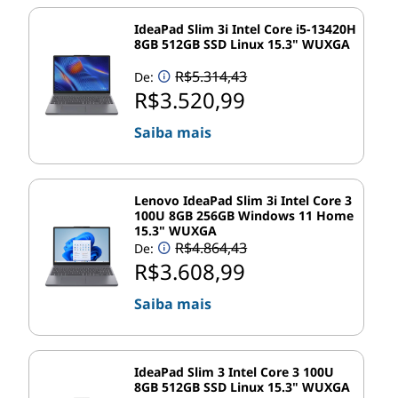
exatamente, faz com que as tarefas certas sejam
IdeaPad Slim 3i Intel Core i5-13420H
sempre atribuídas aos núcleos adequados?
8GB 512GB SSD Linux 15.3" WUXGA
R$5.314,43
De:
®
O Intel
Thread Director 5.01 vai além dos
R$3.520,99
agendadores de tarefas padrão do sistema
operacional, monitorando e analisando o desempenho
Saiba mais
em tempo real. Ele envia cada thread de aplicativo para
o melhor núcleo disponível a cada momento, extraindo
o máximo de desempenho de cada watt de energia
Lenovo IdeaPad Slim 3i Intel Core 3
utilizado - um grande avanço para usuários de laptops
100U 8GB 256GB Windows 11 Home
15.3" WUXGA
que dependem de bateria.
R$4.864,43
De:
R$3.608,99
Um novo processador Intel para
laptops: Série HX
Saiba mais
Sempre houve diferentes séries de processadores
®
IdeaPad Slim 3 Intel Core 3 100U
móveis Intel
Core™, cada uma projetada para
8GB 512GB SSD Linux 15.3" WUXGA
funcionar de forma ideal em diferentes laptops. A série