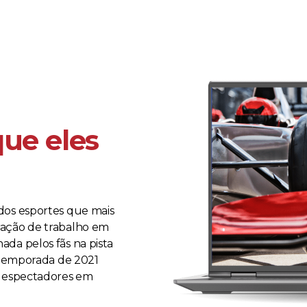
que eles
dos esportes que mais
ração de trabalho em
da pelos fãs na pista
a temporada de 2021
e espectadores em