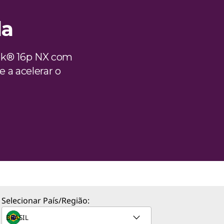
da
ok® 16p NX com
a acelerar o
Selecionar País/Região: