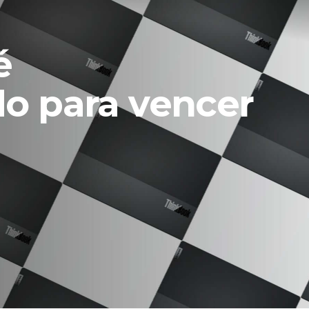
é
do para vencer