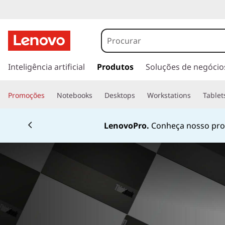
s
a
Inteligência artificial
Produtos
Soluções de negócio
l
t
Promoções
Notebooks
Desktops
Workstations
Tablet
a
r
p
Fale conosco pelo
W
a
r
a
o
c
o
n
t
e