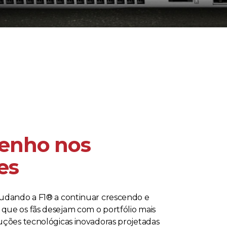
enho nos
es
judando a F1® a continuar crescendo e
ue os fãs desejam com o portfólio mais
uções tecnológicas inovadoras projetadas