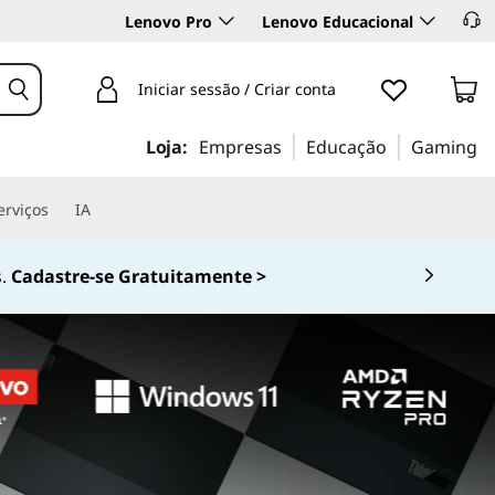
Lenovo Pro
Lenovo Educacional
Iniciar sessão / Criar conta
Loja:
Empresas
Educação
Gaming
erviços
IA
0-536-6861 (Opção 2)
 4