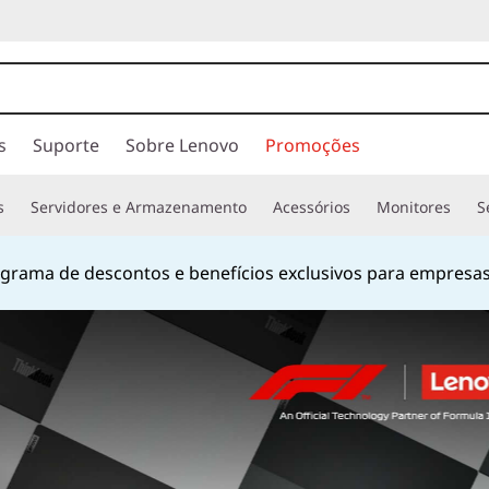
s
Suporte
Sobre Lenovo
Promoções
s
Servidores e Armazenamento
Acessórios
Monitores
S
hatsApp
no número
+55 13 4042 0656
ou pelo número
080
Currently displaying item 2 of