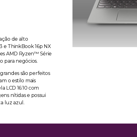
ção de alto
3 e ThinkBook 16p NX
res AMD Ryzen™ Série
o para negócios.
randes são perfeitos
m o estilo mais
ela LCD 16:10 com
ns nítidas e possui
a luz azul.