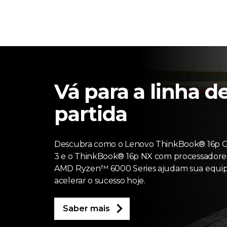
Vá para a linha d
partida
Descubra como o Lenovo ThinkBook® 16p 
3 e o ThinkBook® 16p NX com processadore
AMD Ryzen™ 6000 Series ajudam sua equip
acelerar o sucesso hoje.
Saber mais