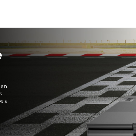
e
Gen
s
e a