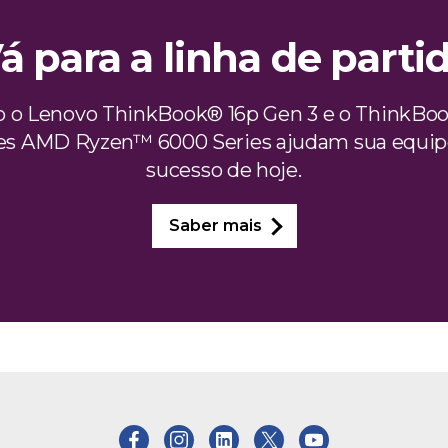
á para a linha de parti
 o Lenovo ThinkBook® 16p Gen 3 e o ThinkBo
es AMD Ryzen™ 6000 Series ajudam sua equipe 
sucesso de hoje.
Saber mais