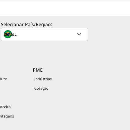
Selecionar País/Região:
PME
duto
Indústrias
Cotação
rceiro
antagens