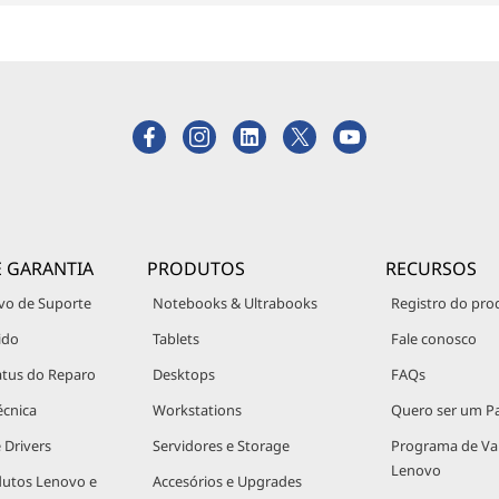
E GARANTIA
PRODUTOS
RECURSOS
vo de Suporte
Notebooks & Ultrabooks
Registro do pro
ido
Tablets
Fale conosco
atus do Reparo
Desktops
FAQs
écnica
Workstations
Quero ser um Pa
 Drivers
Servidores e Storage
Programa de V
Lenovo
dutos Lenovo e
Accesórios e Upgrades