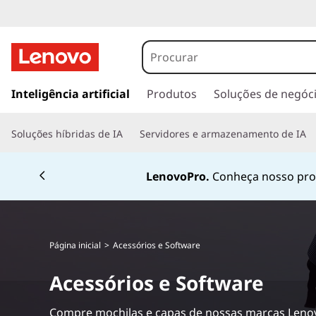
W
i
r
s
a
Inteligência artificial
Produtos
Soluções de negóc
e
l
t
l
Soluções híbridas de IA
Servidores e armazenamento de IA
a
r
e
Currently displaying item 1 of 4
p
LenovoPro.
Conheça nosso prog
a
s
r
a
s
o
Página inicial
>
Acessórios e Software
c
N
o
Acessórios e Software
n
e
t
e
Compre mochilas e capas de nossas marcas Lenov