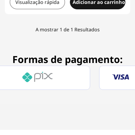
o
Visualização rápida
Adicionar ao carrinho
t
e
A mostrar 1 de 1 Resultados
c
t
Formas de pagamento:
o
r
s