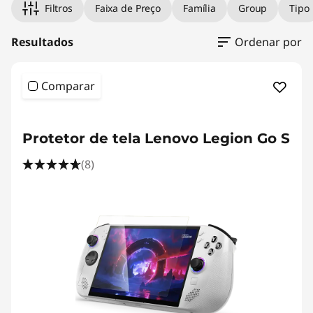
i
Filtros
Faixa de Preço
Família
Group
Tipo
v
Resultados
Ordenar por
a
c
Comparar
y
<b><b>
Protetor de tela Lenovo Legion Go S
F
(8)
i
l
t
e
r