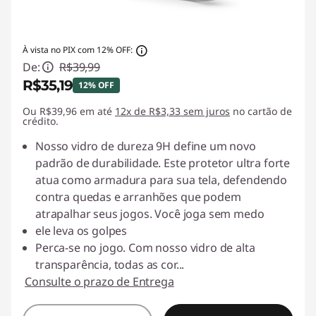
s
&
À vista no PIX com 12% OFF:
De:
R$39,99
S
R$35,19
12% OFF
c
Ou R$39,96 em até
Economias instantâneas :
12x de R$3,33 sem juros
-R$4,80
no cartão de
crédito.
r
Nosso vidro de dureza 9H define um novo
padrão de durabilidade. Este protetor ultra forte
e
atua como armadura para sua tela, defendendo
e
contra quedas e arranhões que podem
atrapalhar seus jogos. Você joga sem medo
n
ele leva os golpes
Perca-se no jogo. Com nosso vidro de alta
P
transparência, todas as cor
...
Consulte o prazo de Entrega
r