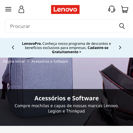
M
saltar para o conteúdo principal
e
m
Currently displaying item 1 of 4
o
LenovoPro.
Conheça nosso programa de descontos e
benefícios exclusivos para empresas.
Cadastre-se
Gratuitamente >
r
Página inicial
>
Acessórios e Software
y
Acessórios e Software
Compre mochilas e capas de nossas marcas Lenovo,
Legion e Thinkpad