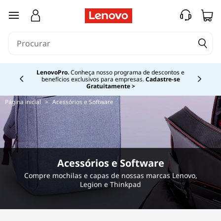
saltar para o conteúdo principal
Currently displaying item 1 of 4
LenovoPro.
Conheça nosso programa de descontos e
benefícios exclusivos para empresas.
Cadastre-se
Gratuitamente >
Página inicial
>
Acessórios e Software
Acessórios e Software
Compre mochilas e capas de nossas marcas Lenovo,
Legion e Thinkpad