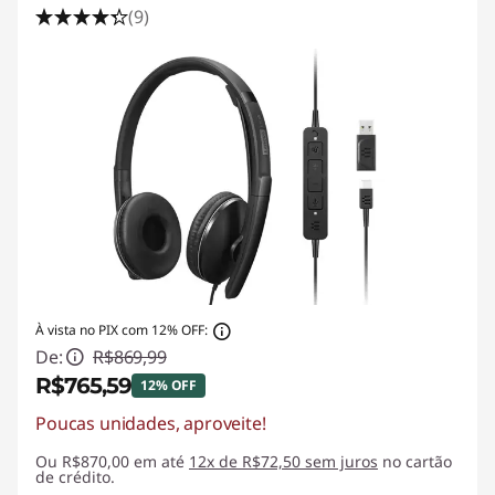
(9)
À vista no PIX com 12% OFF:
De:
R$869,99
R$765,59
12% OFF
Poucas unidades, aproveite!
Economias instantâneas :
-R$104,40
Ou R$870,00 em até
12x de R$72,50 sem juros
no cartão
de crédito.