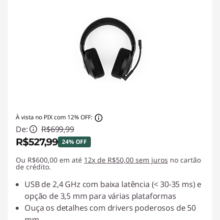
À vista no PIX com 12% OFF:
De:
R$699,99
R$527,99
24% OFF
Ou R$600,00 em até
Economias instantâneas :
12x de R$50,00 sem juros
-R$172,00
no cartão
de crédito.
USB de 2,4 GHz com baixa latência (< 30-35 ms) e
opção de 3,5 mm para várias plataformas
Ouça os detalhes com drivers poderosos de 50
mm