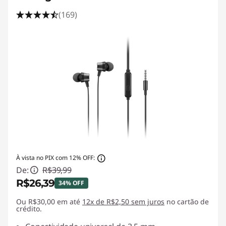
(169)
À vista no PIX com 12% OFF:
De:
R$39,99
R$26,39
34% OFF
Ou R$30,00 em até
Economias instantâneas :
12x de R$2,50 sem juros
-R$13,60
no cartão de
crédito.