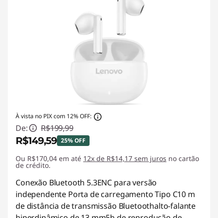
À vista no PIX com 12% OFF:
De:
R$199,99
R$149,59
25% OFF
Ou R$170,04 em até
Economias instantâneas :
12x de R$14,17 sem juros
-R$50,40
no cartão
de crédito.
Conexão Bluetooth 5.3ENC para versão
independente Porta de carregamento Tipo C10 m
de distância de transmissão Bluetoothalto-falante
hiperdinâmico de 13 mm5h de reprodução de