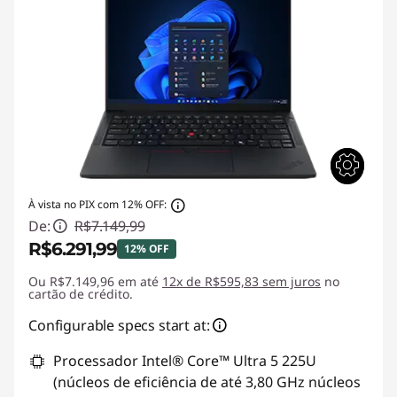
À vista no PIX com 12% OFF:
De:
R$7.149,99
R$6.291,99
12% OFF
Ou R$7.149,96 em até
Economias instantâneas :
12x de R$595,83 sem juros
-R$858,00
no
cartão de crédito.
Configurable specs start at:
Processador Intel® Core™ Ultra 5 225U
(núcleos de eficiência de até 3,80 GHz núcleos