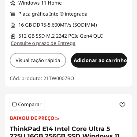
Windows 11 Home
Placa gráfica Intel® integrada
16 GB DDR5-5.600MT/s (SODIMM)
512 GB SSD M.2 2242 PCIe Gen4 QLC
Consulte o prazo de Entrega
Visualização rápida
Adicionar ao carrinho
Cód. produto:
21TW0007BO
Comparar
BAIXOU DE PREÇO
📉
ThinkPad E14 Intel Core Ultra 5
225U 16GB 256GB SSD Windows 11