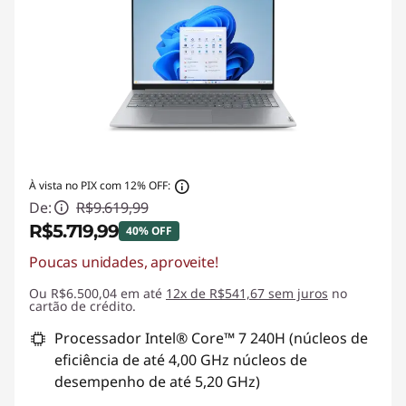
À vista no PIX com 12% OFF:
De:
R$9.619,99
R$5.719,99
40% OFF
Poucas unidades, aproveite!
Economias instantâneas :
-R$3.900,00
Ou R$6.500,04 em até
12x de R$541,67 sem juros
no
cartão de crédito.
Processador Intel® Core™ 7 240H (núcleos de
eficiência de até 4,00 GHz núcleos de
desempenho de até 5,20 GHz)