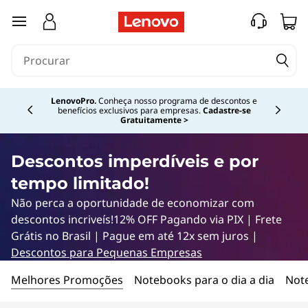
C
saltar para o conteúdo principal
o
m
Currently displaying item 1 of 4
p
LenovoPro.
Conheça nosso programa de descontos e
benefícios exclusivos para empresas.
Cadastre-se
Gratuitamente >
u
t
Descontos imperdíveis e por
tempo limitado!
a
Não perca a oportunidade de economizar com
d
descontos incriveís!12% OFF Pagando via PIX | Frete
Grátis no Brasil | Pague em até 12x sem juros |
o
Descontos para Pequenas Empresas
r
Melhores Promoções
Notebooks para o dia a dia
Not