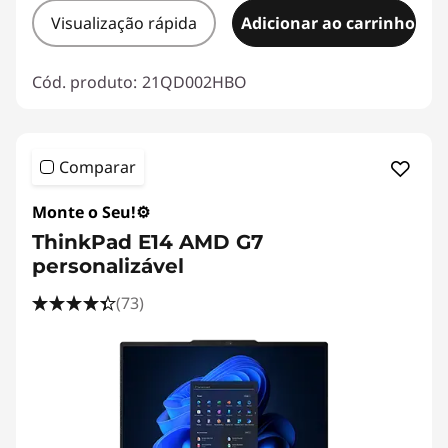
Visualização rápida
Adicionar ao carrinho
Cód. produto:
21QD002HBO
Comparar
Monte o Seu!⚙️
ThinkPad E14 AMD G7
personalizável
(73)