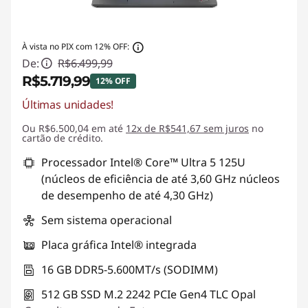
À vista no PIX com 12% OFF:
De:
R$6.499,99
R$5.719,99
12% OFF
Últimas unidades!
Economias instantâneas :
-R$780,00
Ou R$6.500,04 em até
12x de R$541,67 sem juros
no
cartão de crédito.
Processador Intel® Core™ Ultra 5 125U
(núcleos de eficiência de até 3,60 GHz núcleos
de desempenho de até 4,30 GHz)
Sem sistema operacional
Placa gráfica Intel® integrada
16 GB DDR5-5.600MT/s (SODIMM)
512 GB SSD M.2 2242 PCIe Gen4 TLC Opal