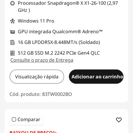
Processador Snapdragon® X X1-26-100 (2,97
GHz )
Windows 11 Pro
GPU integrada Qualcomm® Adreno™
16 GB LPDDR5X-8.448MT/s (Soldado)
512 GB SSD M.2 2242 PCIe Gen4 QLC
Consulte o prazo de Entrega
Visualização rápida
Adicionar ao carrinho
Cód. produto:
83TW0002BO
Comparar
BAIXOU DE PREÇO
📉