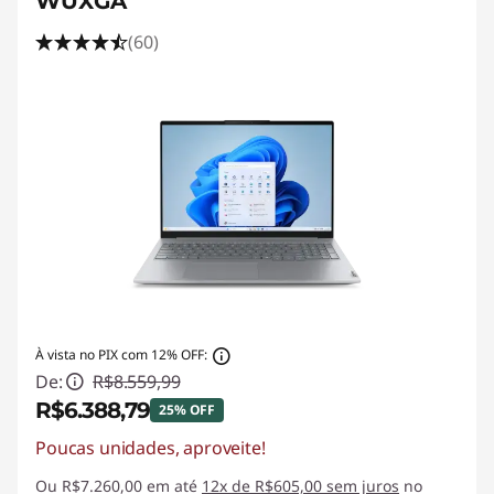
WUXGA
(60)
À vista no PIX com 12% OFF:
De:
R$8.559,99
R$6.388,79
25% OFF
Poucas unidades, aproveite!
Economias instantâneas :
-R$2.171,20
Ou R$7.260,00 em até
12x de R$605,00 sem juros
no