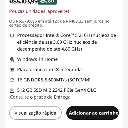
R$5.103,99
42% OFF
Poucas unidades, aproveite!
Economias instantâneas :
-R$3.706,00
Ou R$5.799,96 em até
12x de R$483,33 sem juros
no
cartão de crédito.
Processador Intel® Core™ 5 210H (núcleos de
eficiência de até 3,60 GHz núcleos de
desempenho de até 4,80 GHz)
Windows 11 Home
Placa gráfica Intel® integrada
16 GB DDR5-5.600MT/s (SODIMM)
512 GB SSD M.2 2242 PCIe Gen4 QLC
Consulte o prazo de Entrega
Visualização rápida
Adicionar ao carrinho