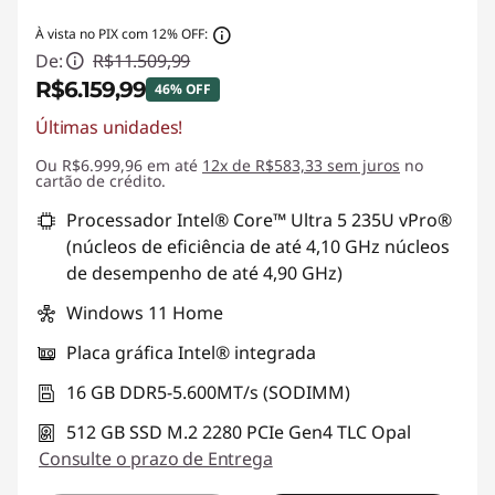
À vista no PIX com 12% OFF:
De:
R$11.509,99
R$6.159,99
46% OFF
Últimas unidades!
Economias instantâneas :
-R$5.350,00
Ou R$6.999,96 em até
12x de R$583,33 sem juros
no
cartão de crédito.
Processador Intel® Core™ Ultra 5 235U vPro®
(núcleos de eficiência de até 4,10 GHz núcleos
de desempenho de até 4,90 GHz)
Windows 11 Home
Placa gráfica Intel® integrada
16 GB DDR5-5.600MT/s (SODIMM)
512 GB SSD M.2 2280 PCIe Gen4 TLC Opal
Consulte o prazo de Entrega