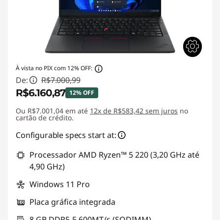
À vista no PIX com 12% OFF:
De:
R$7.000,99
R$6.160,87
12% OFF
Ou R$7.001,04 em até
Economias instantâneas :
12x de R$583,42 sem juros
-R$840,12
no
cartão de crédito.
Configurable specs start at:
Processador AMD Ryzen™ 5 220 (3,20 GHz até
4,90 GHz)
Windows 11 Pro
Placa gráfica integrada
8 GB DDR5-5.600MT/s (SODIMM)