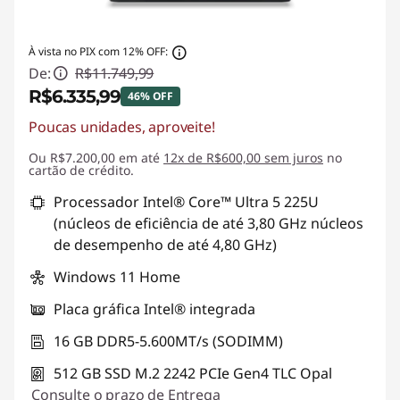
À vista no PIX com 12% OFF:
De:
R$11.749,99
R$6.335,99
46% OFF
Poucas unidades, aproveite!
Economias instantâneas :
-R$5.414,00
Ou R$7.200,00 em até
12x de R$600,00 sem juros
no
cartão de crédito.
Processador Intel® Core™ Ultra 5 225U
(núcleos de eficiência de até 3,80 GHz núcleos
de desempenho de até 4,80 GHz)
Windows 11 Home
Placa gráfica Intel® integrada
16 GB DDR5-5.600MT/s (SODIMM)
512 GB SSD M.2 2242 PCIe Gen4 TLC Opal
Consulte o prazo de Entrega