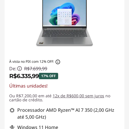
À vista no PIX com 12% OFF:
De:
R$7.699,99
R$6.335,99
17% OFF
Últimas unidades!
Economias instantâneas :
-R$1.364,00
Ou R$7.200,00 em até
12x de R$600,00 sem juros
no
cartão de crédito.
Processador AMD Ryzen™ AI 7 350 (2,00 GHz
até 5,00 GHz)
Windows 11 Home