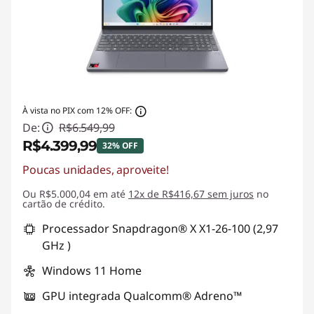
À vista no PIX com 12% OFF:
De:
R$6.549,99
R$4.399,99
32% OFF
Poucas unidades, aproveite!
Economias instantâneas :
-R$2.150,00
Ou R$5.000,04 em até
12x de R$416,67 sem juros
no
cartão de crédito.
Processador Snapdragon® X X1-26-100 (2,97
GHz )
Windows 11 Home
GPU integrada Qualcomm® Adreno™