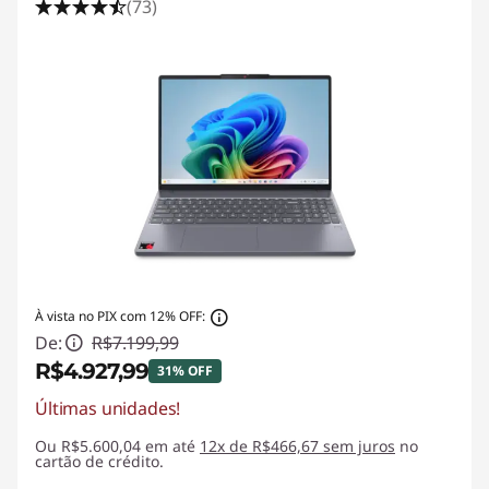
(73)
À vista no PIX com 12% OFF:
De:
R$7.199,99
R$4.927,99
31% OFF
Últimas unidades!
Economias instantâneas :
-R$2.272,00
Ou R$5.600,04 em até
12x de R$466,67 sem juros
no
cartão de crédito.