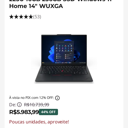
Home 14" WUXGA
(53)
À vista no PIX com 12% OFF:
De:
R$10.739,99
R$5.983,99
44% OFF
Poucas unidades, aproveite!
Economias instantâneas :
-R$4.756,00