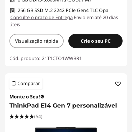
256 GB SSD M.2 2242 PCIe Gen4 TLC Opal
Consulte o prazo de Entrega
Envio em até 20 dias
úteis
Visualização rápida
Crie o seu PC
Cód. produto:
21T1CTO1WWBR1
Comparar
Monte o Seu!⚙️
ThinkPad E14 Gen 7 personalizável
(54)