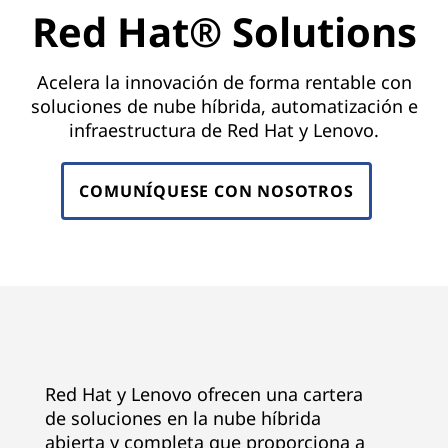
R
Red Hat® Solutions
e
d
Acelera la innovación de forma rentable con
soluciones de nube híbrida, automatización e
H
infraestructura de Red Hat y Lenovo.
a
COMUNÍQUESE CON NOSOTROS
t
p
a
r
a
Red Hat y Lenovo ofrecen una cartera
de soluciones en la nube híbrida
c
abierta y completa que proporciona a