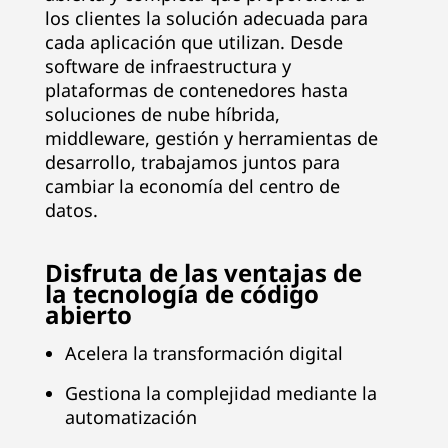
los clientes la solución adecuada para
e
cada aplicación que utilizan. Desde
n
software de infraestructura y
plataformas de contenedores hasta
t
soluciones de nube híbrida,
middleware, gestión y herramientas de
r
desarrollo, trabajamos juntos para
cambiar la economía del centro de
o
datos.
s
Disfruta de las ventajas de
d
la tecnología de código
abierto
e
Acelera la transformación digital
d
Gestiona la complejidad mediante la
a
automatización