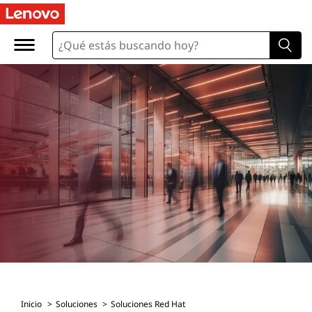
S
o
l
u
c
i
o
n
e
s
Inicio
Soluciones
Soluciones Red Hat