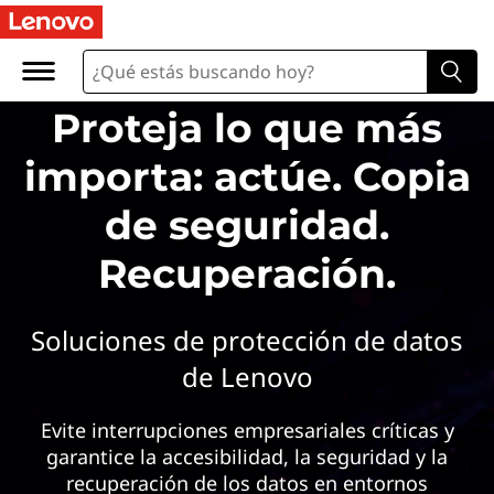
L
e
n
Proteja lo que más
o
importa: actúe. Copia
v
de seguridad.
o
Recuperación.
B
Soluciones de protección de datos
a
de Lenovo
c
Evite interrupciones empresariales críticas y
k
garantice la accesibilidad, la seguridad y la
recuperación de los datos en entornos