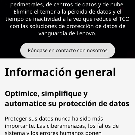
u
perimetrales, de centros de datos y de nube.
p
Elimine el temor a la pérdida de datos y el
tiempo de inactividad a la vez que reduce el TCO
a
con las soluciones de protección de datos de
vanguardia de Lenovo.
n
d
Póngase en contacto con nosotros
D
Información general
i
s
Optimice, simplifique y
a
automatice su protección de datos
s
Proteger sus datos nunca ha sido más
importante. Las ciberamenazas, los fallos de
t
sistema y los errores humanos ponen