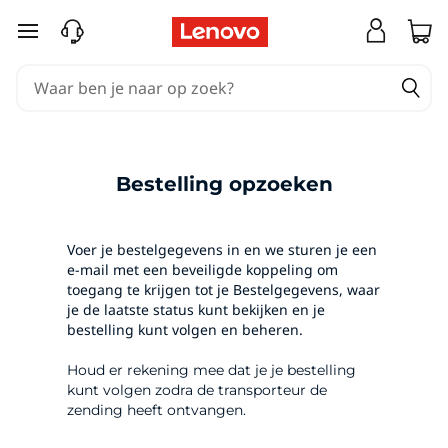
T
Ga naar de hoofdinhoud
r
a
c
k
Bestelling opzoeken
M
Voer je bestelgegevens in en we sturen je een
y
e-mail met een beveiligde koppeling om
toegang te krijgen tot je Bestelgegevens, waar
je de laatste status kunt bekijken en je
O
bestelling kunt volgen en beheren.
r
Houd er rekening mee dat je je bestelling
kunt volgen zodra de transporteur de
d
zending heeft ontvangen.