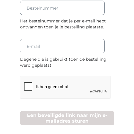
e
Bestelnummer
r
Het bestelnummer dat je per e-mail hebt
ontvangen toen je je bestelling plaatste.
E-mail
Degene die is gebruikt toen de bestelling
werd geplaatst
Een beveiligde link naar mijn e-
mailadres sturen