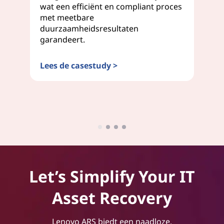
ve
wat een efficiënt en compliant proces
Le
met meetbare
vo
duurzaamheidsresultaten
di
garandeert.
ve
bu
Lees de casestudy >
Le
Let’s Simplify Your IT
Asset Recovery
Lenovo ARS biedt een naadloze,