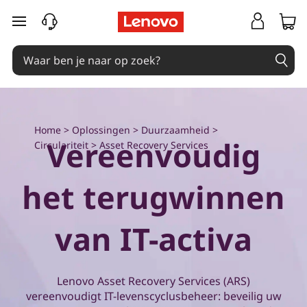
E
Ga naar de hoofdinhoud
x
p
l
o
Home
>
Oplossingen
>
Duurzaamheid
>
Vereenvoudig
Circulariteit
> Asset Recovery Services
r
het terugwinnen
e
L
van IT-activa
e
n
Lenovo Asset Recovery Services (ARS)
vereenvoudigt IT-levenscyclusbeheer: beveilig uw