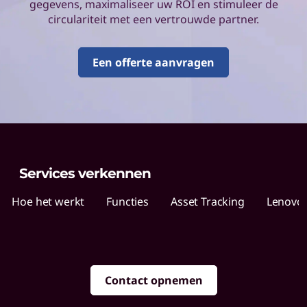
o
gegevens, maximaliseer uw ROI en stimuleer de
circulariteit met een vertrouwde partner.
v
o
Een offerte aanvragen
A
s
s
e
Services verkennen
t
Hoe het werkt
Functies
Asset Tracking
Lenovo 
R
e
Contact opnemen
c