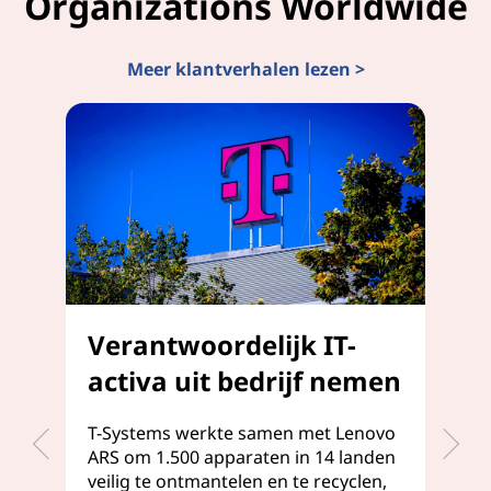
Organizations Worldwide
Meer klantverhalen lezen >
Verantwoordelijk IT-
U
activa uit bedrijf nemen
k
l
T-Systems werkte samen met Lenovo
ARS om 1.500 apparaten in 14 landen
We
veilig te ontmantelen en te recyclen,