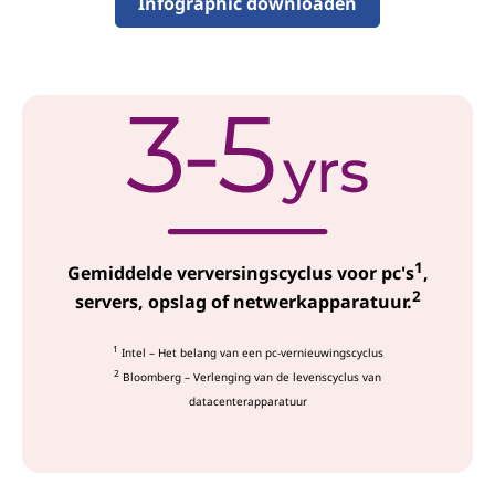
c
Infographic downloaden
e
s
1
Gemiddelde verversingscyclus voor pc's
,
2
servers, opslag of netwerkapparatuur.
1
Intel – Het belang van een pc-vernieuwingscyclus
2
Bloomberg – Verlenging van de levenscyclus van
datacenterapparatuur