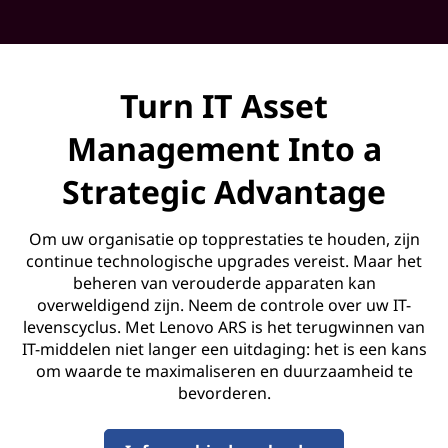
o
v
Turn IT Asset
e
Management Into a
r
Strategic Advantage
y
S
Om uw organisatie op topprestaties te houden, zijn
continue technologische upgrades vereist. Maar het
e
beheren van verouderde apparaten kan
overweldigend zijn. Neem de controle over uw IT-
r
levenscyclus. Met Lenovo ARS is het terugwinnen van
IT-middelen niet langer een uitdaging: het is een kans
v
om waarde te maximaliseren en duurzaamheid te
bevorderen.
i