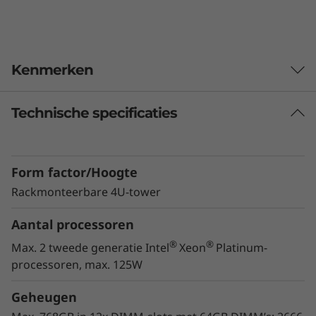
S
e
Kenmerken
r
v
Technische specificaties
e
r
Form factor/Hoogte
Rackmonteerbare 4U-tower
Aantal processoren
®
®
Max. 2 tweede generatie Intel
Xeon
Platinum-
processoren, max. 125W
Workload-optimized support
Geheugen
Nieuwe tweede generatie
®
®