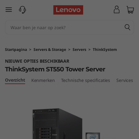
T
Ga naar de hoofdinhoud
h
i
n
Startpagina
>
Servers & Storage
>
Servers
>
ThinkSystem
k
NIEUWE OPTIES BESCHIKBAAR
ThinkSystem ST550 Tower Server
S
Overzicht
Kenmerken
Technische specificaties
Services
y
s
t
e