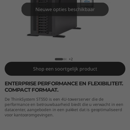
m
Nieuwe opties beschikbaar
S
T
5
5
ThinkSystem ST550 Tower Server
+2
0
Shop een soortgelijk product
T
ENTERPRISE PERFORMANCE EN FLEXIBILITEIT.
o
COMPACT FORMAAT.
w
De ThinkSystem ST550 is een 4U-towerserver die de
performance en betrouwbaarheid biedt die u verwacht in een
datacenter, aangeboden in een pakket dat is geoptimaliseerd
e
voor kantooromgevingen.
r