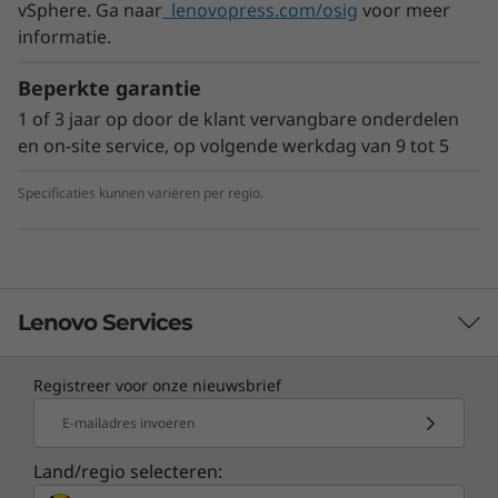
vSphere. Ga naar
lenovopress.com/osig
voor meer
te maximaliseren, en de server is
informatie.
geoptimaliseerd voor het parallel verwerken
van grote datablokken. Deze parallelle high-
Beperkte garantie
performance computing maakt de ST550
ideaal voor virtualisatie, VDI en private cloud.
1 of 3 jaar op door de klant vervangbare onderdelen
en on-site service, op volgende werkdag van 9 tot 5
Specificaties kunnen variëren per regio.
Lenovo Services
Registreer voor onze nieuwsbrief
TruScale Infrastructure Services
E-mailadres invoeren
Lenovo TruScale is een as-a-service, cloudachtige
Flexibele storage
Land/regio selecteren:
ervaring met beveiliging en beheer op locatie. Het