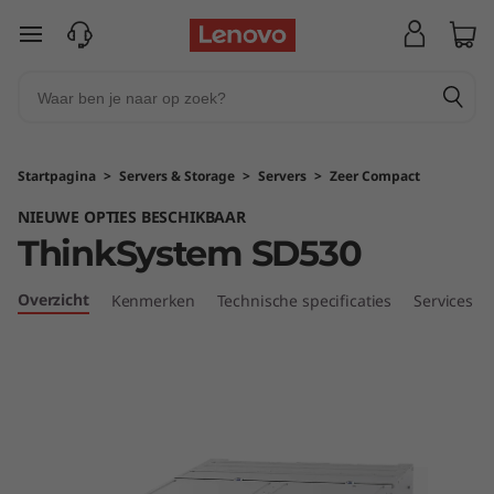
T
Ga naar de hoofdinhoud
h
i
n
Startpagina
>
Servers & Storage
>
Servers
>
Zeer Compact
k
NIEUWE OPTIES BESCHIKBAAR
ThinkSystem SD530
S
y
Overzicht
Kenmerken
Technische specificaties
Services
s
t
e