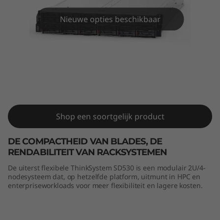
m
S
Nieuwe opties beschikbaar
D
5
3
ThinkSystem SD530
0
Shop een soortgelijk product
DE COMPACTHEID VAN BLADES, DE
RENDABILITEIT VAN RACKSYSTEMEN
De uiterst flexibele ThinkSystem SD530 is een modulair 2U/4-
nodesysteem dat, op hetzelfde platform, uitmunt in HPC en
enterpriseworkloads voor meer flexibiliteit en lagere kosten.