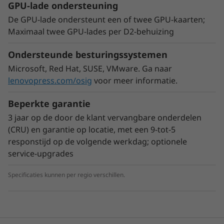
GPU-lade ondersteuning
datacenter en die een ongekende combinatie
De GPU-lade ondersteunt een of twee GPU-kaarten;
biedt van hoge capaciteit, betaalbaarheid en
Maximaal twee GPU-lades per D2-behuizing
doorzettingsvermogen. Deze technologie zal
een aanzienlijke impact hebben op real-world
Ondersteunde besturingssystemen
datacenteractiviteiten: versnelling van
herstarttijden van minuten tot seconden, 1,2x
Microsoft, Red Hat, SUSE, VMware. Ga naar
virtual machine-compactheid, drastisch
lenovopress.com/osig
voor meer informatie.
verbeterde gegevensreplicatie met 14x lagere
Beperkte garantie
latency en 14x hogere IOPS, én betere
beveiliging voor persistente, in hardware
3 jaar op de door de klant vervangbare onderdelen
ingebouwde data.*
(CRU) en garantie op locatie, met een 9-tot-5
responstijd op de volgende werkdag; optionele
service-upgrades
* Op basis van interne Intel-tests, augustus 2018.
Specificaties kunnen per regio verschillen.