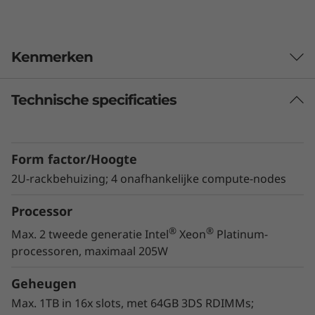
Kenmerken
Technische specificaties
Geoptimaliseerd op compactheid
De ThinkSystem SD530 bestaat uit een 2U
Lenovo D2behuizing met maximaal vier SD530-
Form factor/Hoogte
servers (nodes) met toegang via de voorkant.
2U-rackbehuizing; 4 onafhankelijke compute-nodes
®
Elke node beschikt over twee krachtige Intel
®
Xeon
Processor Scalable family CPU's voor
Processor
36% snellere performance in vergelijking met
®
®
Max. 2 tweede generatie Intel
Xeon
Platinum-
vorige generatie.*
processoren, maximaal 205W
* Op basis van interne Intel-tests, augustus 2018.
Geheugen
Max. 1TB in 16x slots, met 64GB 3DS RDIMMs;