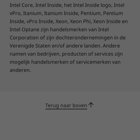
Beveiliging
Intel Core, Intel Inside, het Intel Inside logo, Intel
Firmware Trusted Platform Module (fTPM) 2.0
vPro, Itanium, Itanium Inside, Pentium, Pentium
Bestand tegen
Kensington Nano Security Slot™
Inside, vPro Inside, Xeon, Xeon Phi, Xeon Inside en
Microsoft Pluton ingebouwde beveiliging
toekomstige
Intel Optane zijn handelsmerken van Intel
Microsoft Secured-core pc's
Corporation of zijn dochterondernemingen in de
bedreigingen
Zelfherstellend BIOS
Verenigde Staten en/of andere landen. Andere
Smart Power On: match-on-chip (MOC)-
vingerafdruklezer geïntegreerd in de aan/uit-knop
namen van bedrijven, producten of services zijn
ThinkShield, ons geavanceerde
mogelijk handelsmerken of servicemerken van
beveiligingspakket met hardware- en
Voeding
softwareoplossingen, versterkt je apparaat
anderen.
65 W 3-pins netvoedingsadapter
met gegevensversleuteling en biometrie. Maak
je geen zorgen met de geweldige bescherming
Voorgeïnstalleerde software
van chip tot cloud via Microsoft Pluton. Dit is
een op hardware gebaseerde
Lenovo Personal Assistant
Terug naar boven
beveiligingsoplossing die je inloggegevens,
Lenovo Smart Meeting
identificatie en cruciale gegevens beschermt
Lenovo Vantage
tegen fysieke manipulatie en inbreuken.
®
McAfee
LiveSafe™ (proefversie)
Office 365 (proefversie)