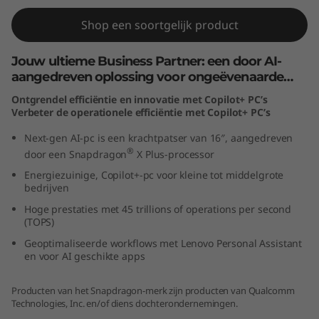
a
Shop een soortgelijk product
p
Jouw ultieme Business Partner: een door AI-
d
aangedreven oplossing voor ongeëvenaarde
productiviteit
Ontgrendel efficiëntie en innovatie met Copilot+ PC’s
r
Verbeter de operationele efficiëntie met Copilot+ PC’s
a
Next-gen AI-pc is een krachtpatser van 16″, aangedreven
®
door een Snapdragon
X Plus-processor
g
Energiezuinige, Copilot+-pc voor kleine tot middelgrote
bedrijven
o
Hoge prestaties met 45 trillions of operations per second
(TOPS)
n
Geoptimaliseerde workflows met Lenovo Personal Assistant
en voor AI geschikte apps
)
Producten van het Snapdragon-merk zijn producten van Qualcomm
Technologies, Inc. en/of diens dochterondernemingen.