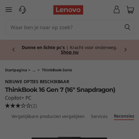
T
Ga naar de hoofdinhoud
h
i
Currently displaying item 2 of 2
n
Dunne en lichte pc's
| Kracht voor onderweg.
Shop nu
k
B
Startpagina
>
...
>
ThinkBook-Serie
NIEUWE OPTIES BESCHIKBAAR
o
ThinkBook 16 Gen 7 (16" Snapdragon)
o
Copilot+ PC
(2)
k
Recensies
ven
Vergelijkbare producten vergelijken
Services
1