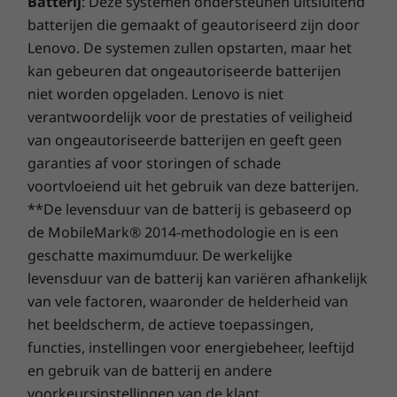
Toetsenbord
persoonlijke aanbevelingen krijgen met een
Batterij
: Deze systemen ondersteunen uitsluitend
speciale lanceersleutel. Bovendien
Witte led-achtergrondverlichting
batterijen die gemaakt of geautoriseerd zijn door
vereenvoudigt de persoonlijke assistent van
Copilot-toets
Lenovo. De systemen zullen opstarten, maar het
Lenovo de interactie met apparaten, lost het
Numeriek toetsenblok
kan gebeuren dat ongeautoriseerde batterijen
basisproblemen op en nog veel meer om je te
Precision Touchpad (135 mm x 80 mm)
niet worden opgeladen. Lenovo is niet
helpen slimmer te werken in plaats van harder.
Bestand tegen morsen
verantwoordelijk voor de prestaties of veiligheid
Tactiele markeringen benadrukken belangrijke
van ongeautoriseerde batterijen en geeft geen
toetsen
garanties af voor storingen of schade
voortvloeiend uit het gebruik van deze batterijen.
Duurzaamheid
**De levensduur van de batterij is gebaseerd op
de MobileMark® 2014-methodologie en is een
Materiaal
geschatte maximumduur. De werkelijke
90% post-consumer content (PCC) gerecycled plastic
levensduur van de batterij kan variëren afhankelijk
gebruikt in netvoedingsadapter
van vele factoren, waaronder de helderheid van
50% PCC gerecycled plastic gebruikt in de toetskapjes
Geavanceerde en
het beeldscherm, de actieve toepassingen,
Batterijbehuizing bestaat uit 30% PCC gerecycled
functies, instellingen voor energiebeheer, leeftijd
naadloze
plastic
en gebruik van de batterij en andere
Luidsprekerbehuizing bestaat uit 30% gerecycled
voorkeursinstellingen van de klant.