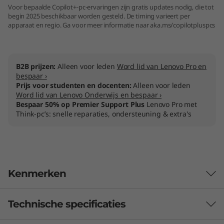
Voor bepaalde Copilot+-pc-ervaringen zijn gratis updates nodig, die tot
begin 2025 beschikbaar worden gesteld. De timing varieert per
apparaat en regio. Ga voor meer informatie naar aka.ms/copilotpluspcs
B2B prijzen:
Alleen voor leden
Word lid van Lenovo Pro en
bespaar ›
Prijs voor studenten en docenten:
Alleen voor leden
Word lid van Lenovo Onderwijs en bespaar ›
Bespaar 50% op Premier Support Plus
Lenovo Pro met
Think-pc’s: snelle reparaties, ondersteuning & extra's
Kenmerken
Technische specificaties
Onovertroffen snel,