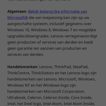
functionaliteit
plastic
Forest Stewardship Council (FSC)-gecertificeerd
Algemeen
:
Bekijk belangrijke informatie van
Vertrouw op de ThinkBook 16 Gen 7-laptop
plasticvrije verpakking met 90% gerecycled materiaal,
voor een perfecte softwareprestatie.
Microsoft®
die van toepassing kan zijn op uw
afbreekbaar plastic, afbreekbaar vezelmateriaal dat
®
aangeschafte systeem, inclusief gegevens over
niet van hout is en/of materiaal uit duurzaam
Qualcomm
werkt samen met onafhankelijke
beheerde bossen
Windows 10, Windows 8, Windows 7 en mogelijke
softwareleveranciers (ISV's) om meer dan 50
geoptimaliseerde apps (en dat aantal groeit
upgrades/downgrades. Lenovo vertegenwoordigt
Certificeringen/registraties
nog) naadloos te integreren die van nature op
geen producten of services van derden en biedt
Windows ARM draaien. Je kunt er zeker van zijn
®
geen garantie ten aanzien van producten en
ENERGY STAR
9.0-gecertificeerd
dat je een computerervaring zonder storingen
services van derden.
of haperingen zult beleven.
®
EPEAT
Gold, waar van toepassing*
Handelsmerken
: Lenovo, ThinkPad, IdeaPad,
TCO 9.0-gecertificeerd
ThinkCentre, ThinkStation en het Lenovo-logo zijn
®
TÜV Eyesafe
-gecertificeerd voor weinig blauw licht
handelsmerken van Lenovo. Microsoft, Windows,
*Ga naar
www.epeat.net
voor de registratiestatus per land.
Windows NT en het Windows-logo zijn
handelsmerken van Microsoft Corporation.
Overige gegevens
Ultrabook, Celeron, Celeron Inside, Core Inside,
Intel, het Intel logo, Intel Atom, Intel Atom Inside,