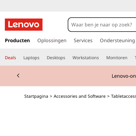
G
a
Producten
Oplossingen
Services
Ondersteuning
n
a
Deals
Laptops
Desktops
Workstations
Monitoren
a
r
Currently displaying item 2 of 3
d
Lenovo-ond
e
h
o
Startpagina
>
Accessories and Software
>
Tabletacces
o
f
d
i
n
h