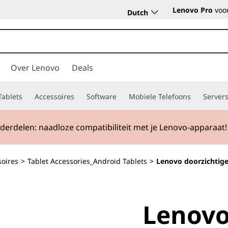
Lenovo Pro
voor
Dutch
Over Lenovo
Deals
Tablets
Accessoires
Software
Mobiele Telefoons
Server
erdelen: naadloze compatibiliteit met je Lenovo-apparaat!
soires
>
Tablet Accessories_Android Tablets
>
Lenovo doorzichtig
Lenovo