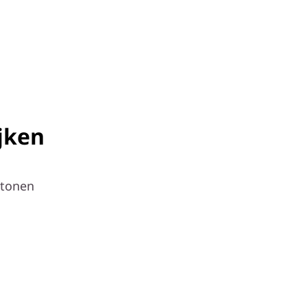
jken
 tonen