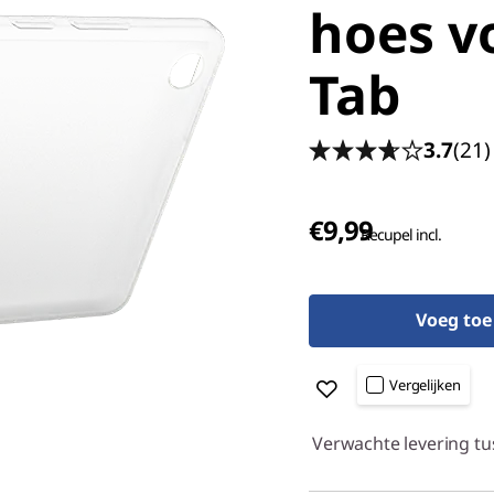
hoes v
Tab
3.7
(21)
€9,99
Recupel incl.
Voeg to
Vergelijken
Verwachte levering tu