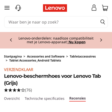
Ga naar de hoofdinhoud
Currently displaying item 2 of 3
Lenovo-onderdelen: naadloze compatibiliteit
met je Lenovo-apparaat!
Nu kopen
Startpagina
>
Accessories and Software
>
Tabletaccessoires
>
Tablet Accessories_Android Tablets
Original Price 29.01 BE_EUR Discounted Price
VERZENDKLAAR
Lenovo-beschermhoes voor Lenovo Tab
(Grijs)
(76)
Recensies
Overzicht
Technische specificaties