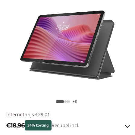
+3
Internetprijs
€29,01
€18,96
Recupel incl.
34% korting