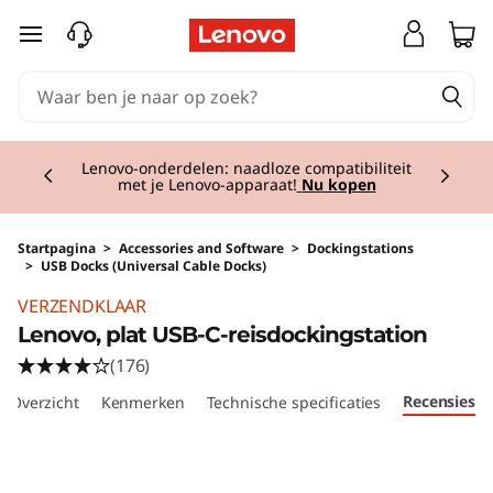
Ga naar de hoofdinhoud
Currently displaying item 2 of 3
Lenovo-onderdelen: naadloze compatibiliteit
met je Lenovo-apparaat!
Nu kopen
Startpagina
>
Accessories and Software
>
Dockingstations
>
USB Docks (Universal Cable Docks)
Original Price 74.00 BE_EUR Discounted Pric
VERZENDKLAAR
Lenovo, plat USB-C-reisdockingstation
(176)
Recensies
Overzicht
Kenmerken
Technische specificaties