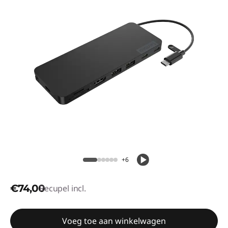
+6
€74,00
Recupel incl.
Voeg toe aan winkelwagen